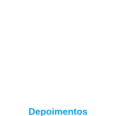
(adsbygoogle = window.adsbygoogle || []).push({});
(adsbygoogle = window.adsbygoogle || []).push({});
Depoimentos