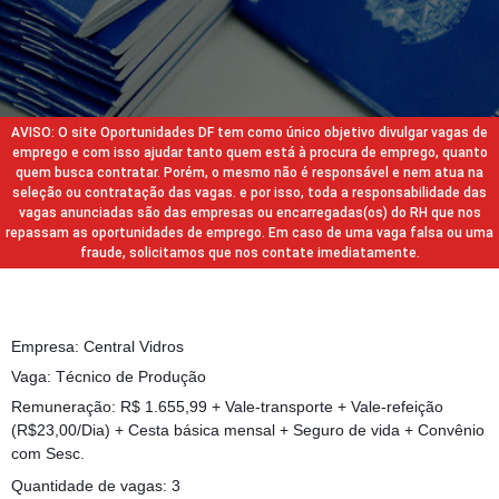
AVISO: O site Oportunidades DF tem como único objetivo divulgar vagas de
emprego e com isso ajudar tanto quem está à procura de emprego, quanto
quem busca contratar. Porém, o mesmo não é responsável e nem atua na
seleção ou contratação das vagas. e por isso, toda a responsabilidade das
vagas anunciadas são das empresas ou encarregadas(os) do RH que nos
repassam as oportunidades de emprego. Em caso de uma vaga falsa ou uma
fraude, solicitamos que nos contate imediatamente.
Empresa: Central Vidros
Vaga: Técnico de Produção
Remuneração: R$ 1.655,99 + Vale-transporte + Vale-refeição
(R$23,00/Dia) + Cesta básica mensal + Seguro de vida + Convênio
com Sesc.
Quantidade de vagas: 3