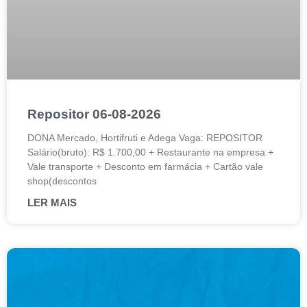
Repositor 06-08-2026
DONA Mercado, Hortifruti e Adega Vaga: REPOSITOR
Salário(bruto): R$ 1.700,00 + Restaurante na empresa +
Vale transporte + Desconto em farmácia + Cartão vale
shop(descontos
LER MAIS