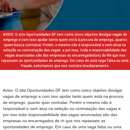
AVISO: O site Oportunidades DF tem como único objetivo divulgar vagas de
emprego e com isso ajudar tanto quem está à procura de emprego, quanto
quem busca contratar. Porém, o mesmo não é responsável e nem atua na
seleção ou contratação das vagas. e por isso, toda a responsabilidade das
vagas anunciadas são das empresas ou encarregadas(os) do RH que nos
repassam as oportunidades de emprego. Em caso de uma vaga falsa ou uma
fraude, solicitamos que nos contate imediatamente.
Aviso: O site Oportunidades DF tem como único objetivo divulgar
vagas de emprego e com isso ajudar tanto quem está na procura
de emprego, quanto quer contratar. Porém o mesmo não é
responsável e nem atua na seleção ou contratação das vagas e
por isso toda responsabilidade das vagas anunciadas são das
empresas ou encarregados de rh que nos repassam as
oportunidades de emprego. Em caso de uma vaga falsa ou uma