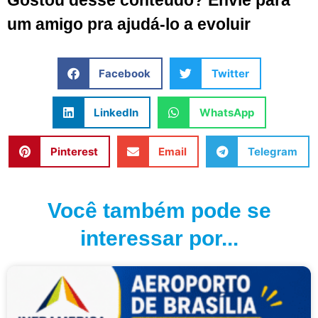
Gostou desse conteúdo? Envie para
um amigo pra ajudá-lo a evoluir
Facebook
Twitter
LinkedIn
WhatsApp
Pinterest
Email
Telegram
Você também pode se
interessar por...