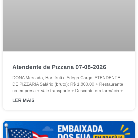
Atendente de Pizzaria 07-08-2026
DONA Mercado, Hortifruti e Adega Cargo: ATENDENTE
DE PIZZARIA Salário (bruto): R$ 1.800,00 + Restaurante
na empresa + Vale transporte + Desconto em farmácia +
LER MAIS