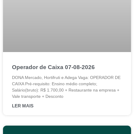
Operador de Caixa 07-08-2026
DONA Mercado, Hortifruti e Adega Vaga: OPERADOR DE
CAIXA Pré-requisito: Ensino médio completo;
Salário(bruto): R$ 1.700,00 + Restaurante na empresa +
Vale transporte + Desconto
LER MAIS