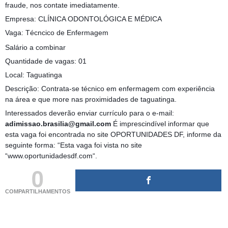
fraude, nos contate imediatamente.
Empresa: CLÍNICA ODONTOLÓGICA E MÉDICA
Vaga: Técncico de Enfermagem
Salário a combinar
Quantidade de vagas: 01
Local: Taguatinga
Descrição: Contrata-se técnico em enfermagem com experiência
na área e que more nas proximidades de taguatinga.
Interessados deverão enviar currículo para o e-mail:
adimissao.brasilia@gmail.com
É imprescindível informar que
esta vaga foi encontrada no site OPORTUNIDADES DF, informe da
seguinte forma: “Esta vaga foi vista no site
“www.oportunidadesdf.com“.
0
COMPARTILHAMENTOS
(adsbygoogle = window.adsbygoogle || []).push({});
(adsbygoogle = window.adsbygoogle || []).push({});