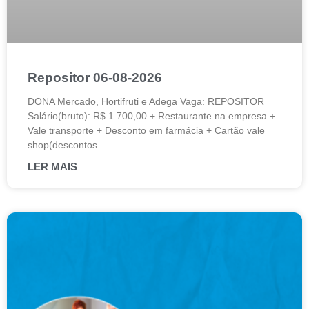
Repositor 06-08-2026
DONA Mercado, Hortifruti e Adega Vaga: REPOSITOR
Salário(bruto): R$ 1.700,00 + Restaurante na empresa +
Vale transporte + Desconto em farmácia + Cartão vale
shop(descontos
LER MAIS