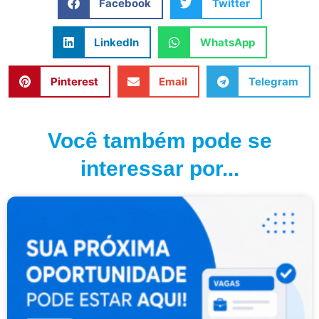
Facebook
Twitter
LinkedIn
WhatsApp
Pinterest
Email
Telegram
Você também pode se
interessar por...