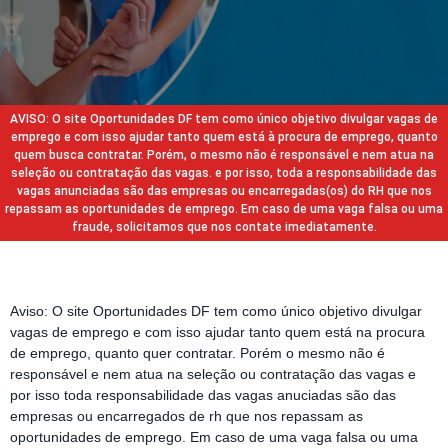
AVISO: O site Oportunidades DF tem como único objetivo divulgar vagas de
emprego e com isso ajudar tanto quem está à procura de emprego, quanto
quem busca contratar. Porém, o mesmo não é responsável e nem atua na
seleção ou contratação das vagas. e por isso, toda a responsabilidade das
vagas anunciadas são das empresas ou encarregadas(os) do RH que nos
repassam as oportunidades de emprego. Em caso de uma vaga falsa ou uma
fraude, solicitamos que nos contate imediatamente.
Aviso: O site Oportunidades DF tem como único objetivo divulgar
vagas de emprego e com isso ajudar tanto quem está na procura
de emprego, quanto quer contratar. Porém o mesmo não é
responsável e nem atua na seleção ou contratação das vagas e
por isso toda responsabilidade das vagas anuciadas são das
empresas ou encarregados de rh que nos repassam as
oportunidades de emprego. Em caso de uma vaga falsa ou uma