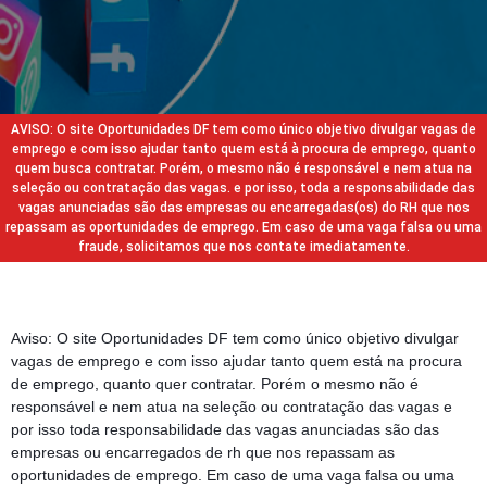
AVISO: O site Oportunidades DF tem como único objetivo divulgar vagas de
emprego e com isso ajudar tanto quem está à procura de emprego, quanto
quem busca contratar. Porém, o mesmo não é responsável e nem atua na
seleção ou contratação das vagas. e por isso, toda a responsabilidade das
vagas anunciadas são das empresas ou encarregadas(os) do RH que nos
repassam as oportunidades de emprego. Em caso de uma vaga falsa ou uma
fraude, solicitamos que nos contate imediatamente.
Aviso: O site Oportunidades DF tem como único objetivo divulgar
vagas de emprego e com isso ajudar tanto quem está na procura
de emprego, quanto quer contratar. Porém o mesmo não é
responsável e nem atua na seleção ou contratação das vagas e
por isso toda responsabilidade das vagas anunciadas são das
empresas ou encarregados de rh que nos repassam as
oportunidades de emprego. Em caso de uma vaga falsa ou uma