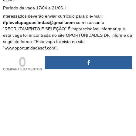
Período da vaga 17/04 a 21/06. I
nteressados deverão enviar currículo para o e-mail:
ifplevelupaguaslindas@gmail.com
com o assunto
“RECRUTAMENTO E SELEÇÃO” É imprescindível informar que
esta vaga foi encontrada no site OPORTUNIDADES DF, informe da
seguinte forma: “Esta vaga foi vista no site
“www.oportunidadesdf.com“.
0
COMPARTILHAMENTOS
(adsbygoogle = window.adsbygoogle || []).push({});
(adsbygoogle = window.adsbygoogle || []).push({});