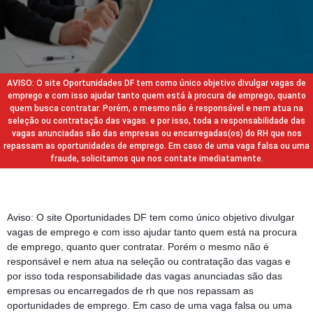
AVISO: O site Oportunidades DF tem como único objetivo divulgar vagas de
emprego e com isso ajudar tanto quem está à procura de emprego, quanto
quem busca contratar. Porém, o mesmo não é responsável e nem atua na
seleção ou contratação das vagas. e por isso, toda a responsabilidade das
vagas anunciadas são das empresas ou encarregadas(os) do RH que nos
repassam as oportunidades de emprego. Em caso de uma vaga falsa ou uma
fraude, solicitamos que nos contate imediatamente.
Aviso: O site Oportunidades DF tem como único objetivo divulgar
vagas de emprego e com isso ajudar tanto quem está na procura
de emprego, quanto quer contratar. Porém o mesmo não é
responsável e nem atua na seleção ou contratação das vagas e
por isso toda responsabilidade das vagas anunciadas são das
empresas ou encarregados de rh que nos repassam as
oportunidades de emprego. Em caso de uma vaga falsa ou uma