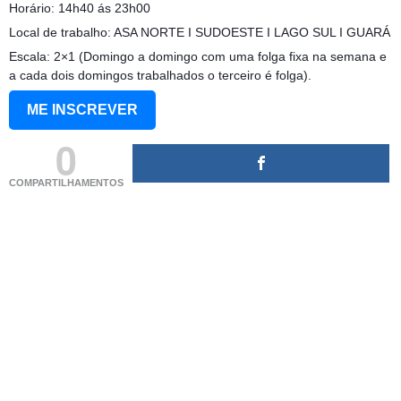
Horário: 14h40 ás 23h00
Local de trabalho: ASA NORTE I SUDOESTE I LAGO SUL I GUARÁ
Escala: 2×1 (Domingo a domingo com uma folga fixa na semana e
a cada dois domingos trabalhados o terceiro é folga).
ME INSCREVER
0
COMPARTILHAMENTOS
(adsbygoogle = window.adsbygoogle || []).push({});
(adsbygoogle = window.adsbygoogle || []).push({});