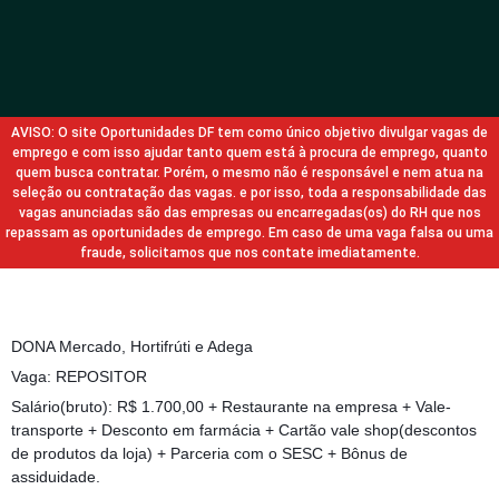
AVISO: O site Oportunidades DF tem como único objetivo divulgar vagas de
emprego e com isso ajudar tanto quem está à procura de emprego, quanto
quem busca contratar. Porém, o mesmo não é responsável e nem atua na
seleção ou contratação das vagas. e por isso, toda a responsabilidade das
vagas anunciadas são das empresas ou encarregadas(os) do RH que nos
repassam as oportunidades de emprego. Em caso de uma vaga falsa ou uma
fraude, solicitamos que nos contate imediatamente.
DONA Mercado, Hortifrúti e Adega
Vaga: REPOSITOR
Salário(bruto): R$ 1.700,00 + Restaurante na empresa + Vale-
transporte + Desconto em farmácia + Cartão vale shop(descontos
de produtos da loja) + Parceria com o SESC + Bônus de
assiduidade.