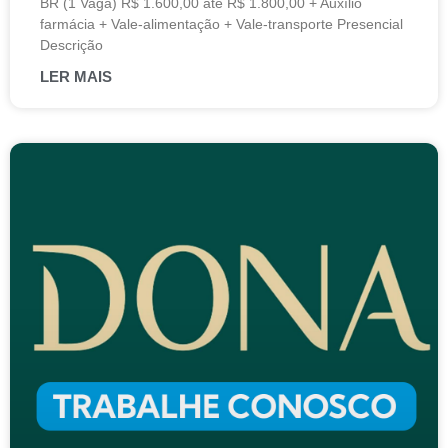
BR (1 Vaga) R$ 1.600,00 até R$ 1.800,00 + Auxílio
farmácia + Vale-alimentação + Vale-transporte Presencial
Descrição
LER MAIS