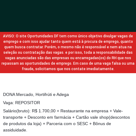
AVISO: O site Oportunidades DF tem como único objetivo divulgar vagas de
emprego e com isso ajudar tanto quem está à procura de emprego, quanto
quem busca contratar. Porém, o mesmo não é responsável e nem atua na
seleção ou contratação das vagas. e por isso, toda a responsabilidade das
vagas anunciadas são das empresas ou encarregadas(os) do RH que nos
repassam as oportunidades de emprego. Em caso de uma vaga falsa ou uma
fraude, solicitamos que nos contate imediatamente.
DONA Mercado, Hortifrúti e Adega
Vaga: REPOSITOR
Salário(bruto): R$ 1.700,00 + Restaurante na empresa + Vale-
transporte + Desconto em farmácia + Cartão vale shop(descontos
de produtos da loja) + Parceria com o SESC + Bônus de
assiduidade.