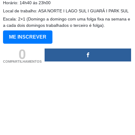
Horário: 14h40 ás 23h00
Local de trabalho: ASA NORTE I LAGO SUL I GUARÁ I PARK SUL
Escala: 2×1 (Domingo a domingo com uma folga fixa na semana e
a cada dois domingos trabalhados o terceiro é folga).
ME INSCREVER
0
COMPARTILHAMENTOS
(adsbygoogle = window.adsbygoogle || []).push({});
(adsbygoogle = window.adsbygoogle || []).push({});