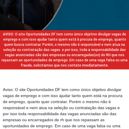
AVISO: O site Oportunidades DF tem como único objetivo divulgar vagas de
emprego e com isso ajudar tanto quem está à procura de emprego, quanto
quem busca contratar. Porém, o mesmo não é responsável e nem atua na
seleção ou contratação das vagas. e por isso, toda a responsabilidade das
vagas anunciadas são das empresas ou encarregadas(os) do RH que nos
repassam as oportunidades de emprego. Em caso de uma vaga falsa ou uma
fraude, solicitamos que nos contate imediatamente.
Aviso: O site Oportunidades DF tem como único objetivo divulgar
vagas de emprego e com isso ajudar tanto quem está na procura
de emprego, quanto quer contratar. Porém o mesmo não é
responsável e nem atua na seleção ou contratação das vagas e
por isso toda responsabilidade das vagas anunciadas são das
empresas ou encarregados de rh que nos repassam as
oportunidades de emprego. Em caso de uma vaga falsa ou uma