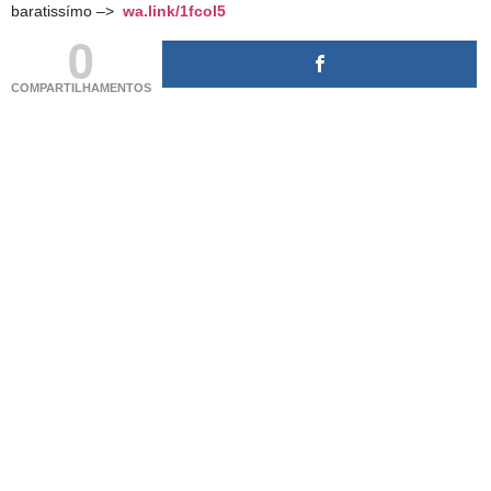
baratissímo –>
wa.link/1fcol5
0
COMPARTILHAMENTOS
(adsbygoogle = window.adsbygoogle || []).push({});
(adsbygoogle = window.adsbygoogle || []).push({});