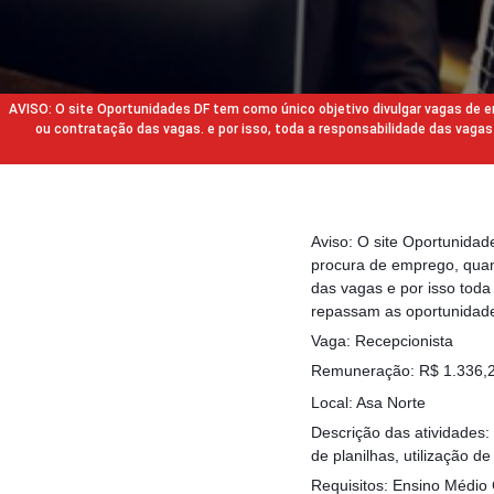
AVISO: O site Oportunidades DF tem como único objetivo divulgar vagas de
ou contratação das vagas. e por isso, toda a responsabilidade das va
Aviso: O site Oportunida
procura de emprego, quan
das vagas e por isso tod
repassam as oportunidade
Vaga: Recepcionista
Remuneração: R$ 1.336,28
Local: Asa Norte
Descrição das atividades:
de planilhas, utilização d
Requisitos: Ensino Médio 