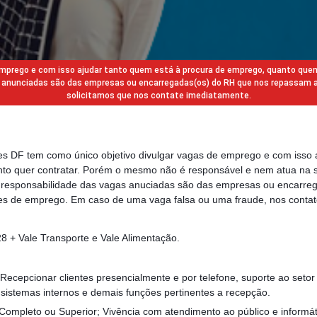
 emprego e com isso ajudar tanto quem está à procura de emprego, quanto que
gas anunciadas são das empresas ou encarregadas(os) do RH que nos repassam 
solicitamos que nos contate imediatamente.
des DF tem como único objetivo divulgar vagas de emprego e com isso 
to quer contratar. Porém o mesmo não é responsável e nem atua na s
a responsabilidade das vagas anuciadas são das empresas ou encarre
s de emprego. Em caso de uma vaga falsa ou uma fraude, nos contat
 + Vale Transporte e Vale Alimentação.
 Recepcionar clientes presencialmente e por telefone, suporte ao seto
e sistemas internos e demais funções pertinentes a recepção.
Completo ou Superior; Vivência com atendimento ao público e informát