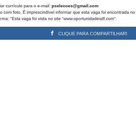
ar currículo para o e-mail:
pselecoes@gmail.com
ulo com foto. É imprescindível informar que esta vaga foi encontrad
orma: “Esta vaga foi vista no site “www.oportunidadesdf.com“.
CLIQUE PARA COMPARTILHAR!
w.adsbygoogle || []).push({}); (adsbygoogle = window.a