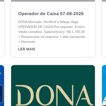
Operador de Caixa 07-08-2026
DONA Mercado, Hortifruti e Adega Vaga:
OPERADOR DE CAIXA Pré-requisito: Ensino
médio completo; Salário(bruto): R$ 1.700,00
+ Restaurante na empresa + Vale transporte
+ Desconto
LER MAIS