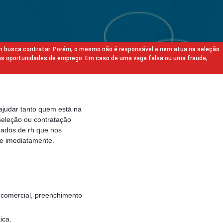
m busca contratar. Porém, o mesmo não é responsável e nem atua na seleção
as oportunidades de emprego. Em caso de uma vaga falsa ou uma fraude,
ajudar tanto quem está na
eleção ou contratação
gados de rh que nos
e imediatamente.
r comercial, preenchimento
ica.