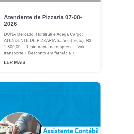
Atendente de Pizzaria 07-08-
2026
DONA Mercado, Hortifruti e Adega Cargo:
ATENDENTE DE PIZZARIA Salário (bruto): R$
1.800,00 + Restaurante na empresa + Vale
transporte + Desconto em farmácia +
LER MAIS