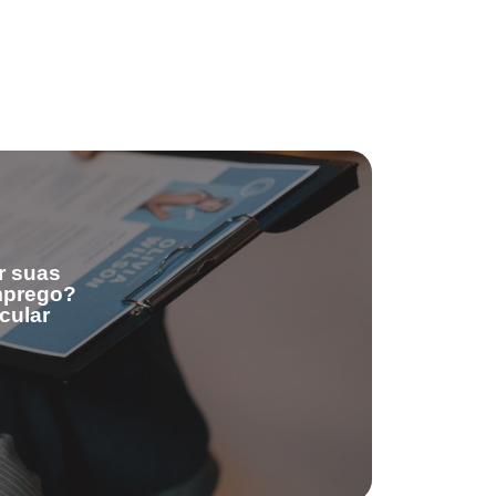
r suas
emprego?
cular