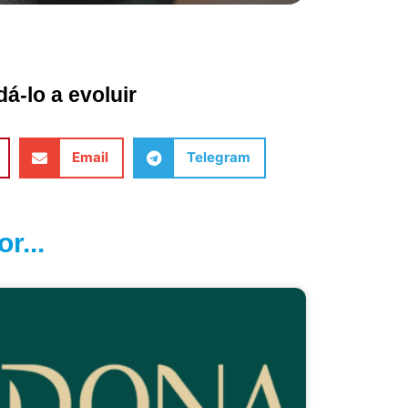
á-lo a evoluir
Email
Telegram
r...