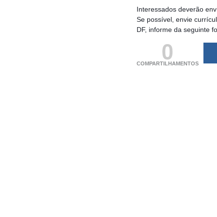
Interessados deverão envi
Se possível, envie curríc
DF, informe da seguinte f
0
COMPARTILHAMENTOS
(adsbygoogle = windo
[]).push({});