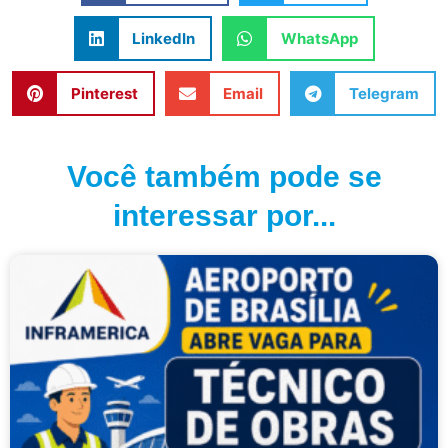
LinkedIn
WhatsApp
Pinterest
Email
Telegram
Você também pode se
interessar por...