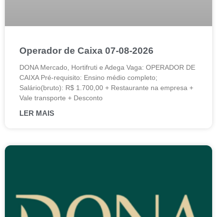
Operador de Caixa 07-08-2026
DONA Mercado, Hortifruti e Adega Vaga: OPERADOR DE
CAIXA Pré-requisito: Ensino médio completo;
Salário(bruto): R$ 1.700,00 + Restaurante na empresa +
Vale transporte + Desconto
LER MAIS