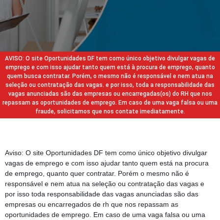
AVISO: O site Oportunidades DF tem como único objetivo divulgar vagas de
emprego e com isso ajudar tanto quem está à procura de emprego, quanto
quem busca contratar. Porém, o mesmo não é responsável e nem atua na
seleção ou contratação das vagas. e por isso, toda a responsabilidade das
vagas anunciadas são das empresas ou encarregadas(os) do RH que nos
repassam as oportunidades de emprego. Em caso de uma vaga falsa ou uma
fraude, solicitamos que nos contate imediatamente.
Aviso: O site Oportunidades DF tem como único objetivo divulgar
vagas de emprego e com isso ajudar tanto quem está na procura
de emprego, quanto quer contratar. Porém o mesmo não é
responsável e nem atua na seleção ou contratação das vagas e
por isso toda responsabilidade das vagas anunciadas são das
empresas ou encarregados de rh que nos repassam as
oportunidades de emprego. Em caso de uma vaga falsa ou uma