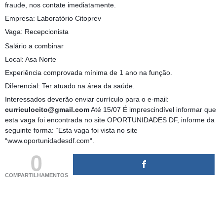
fraude, nos contate imediatamente.
Empresa: Laboratório Citoprev
Vaga: Recepcionista
Salário a combinar
Local: Asa Norte
Experiência comprovada mínima de 1 ano na função.
Diferencial: Ter atuado na área da saúde.
Interessados deverão enviar currículo para o e-mail:
curriculocito@gmail.com
Até 15/07 É imprescindível informar que
esta vaga foi encontrada no site OPORTUNIDADES DF, informe da
seguinte forma: “Esta vaga foi vista no site
“www.oportunidadesdf.com“.
0
COMPARTILHAMENTOS
(adsbygoogle = window.adsbygoogle || []).push({});
(adsbygoogle = window.adsbygoogle || []).push({});