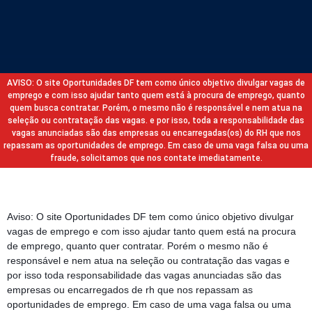
AVISO: O site Oportunidades DF tem como único objetivo divulgar vagas de
emprego e com isso ajudar tanto quem está à procura de emprego, quanto
quem busca contratar. Porém, o mesmo não é responsável e nem atua na
seleção ou contratação das vagas. e por isso, toda a responsabilidade das
vagas anunciadas são das empresas ou encarregadas(os) do RH que nos
repassam as oportunidades de emprego. Em caso de uma vaga falsa ou uma
fraude, solicitamos que nos contate imediatamente.
Aviso: O site Oportunidades DF tem como único objetivo divulgar
vagas de emprego e com isso ajudar tanto quem está na procura
de emprego, quanto quer contratar. Porém o mesmo não é
responsável e nem atua na seleção ou contratação das vagas e
por isso toda responsabilidade das vagas anunciadas são das
empresas ou encarregados de rh que nos repassam as
oportunidades de emprego. Em caso de uma vaga falsa ou uma