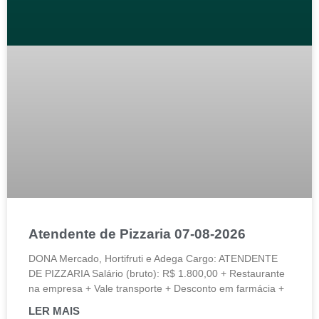
Atendente de Pizzaria 07-08-2026
DONA Mercado, Hortifruti e Adega Cargo: ATENDENTE
DE PIZZARIA Salário (bruto): R$ 1.800,00 + Restaurante
na empresa + Vale transporte + Desconto em farmácia +
LER MAIS