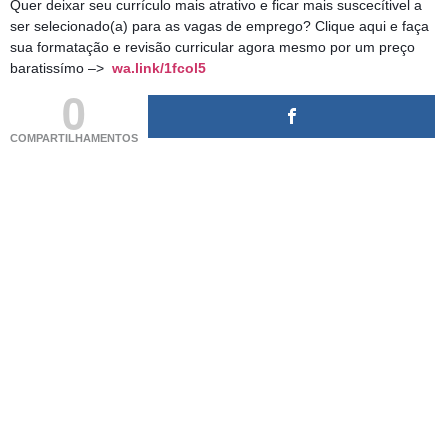
Quer deixar seu currículo mais atrativo e ficar mais suscecítivel a
ser selecionado(a) para as vagas de emprego? Clique aqui e faça
sua formatação e revisão curricular agora mesmo por um preço
baratissímo –>
wa.link/1fcol5
0
COMPARTILHAMENTOS
(adsbygoogle = window.adsbygoogle || []).push({});
(adsbygoogle = window.adsbygoogle || []).push({});