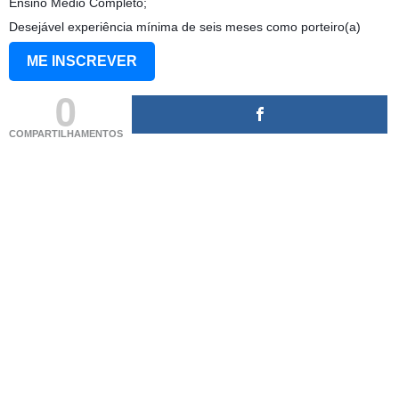
Ensino Médio Completo;
Desejável experiência mínima de seis meses como porteiro(a)
ME INSCREVER
0
COMPARTILHAMENTOS
(adsbygoogle = window.adsbygoogle || []).push({});
(adsbygoogle = window.adsbygoogle || []).push({});