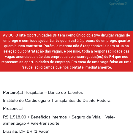
AVISO: O site Oportunidades DF tem como único objetivo divulgar vagas de
emprego e com isso ajudar tanto quem está à procura de emprego, quanto
quem busca contratar. Porém, o mesmo não é responsável e nem atua na
seleção ou contratação das vagas. e por isso, toda a responsabilidade das
vagas anunciadas são das empresas ou encarregadas(os) do RH que nos
repassam as oportunidades de emprego. Em caso de uma vaga falsa ou uma
fraude, solicitamos que nos contate imediatamente.
Porteiro(a) Hospitalar – Banco de Talentos
Instituto de Cardiologia e Transplantes do Distrito Federal
Presencial
R$ 1.518,00 + Benefícios internos + Seguro de Vida + Vale-
alimentação + Vale-transporte
Brasília, DF, BR (1 Vaga)