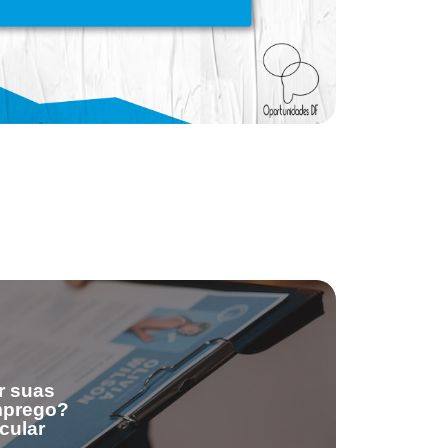
r suas
emprego?
cular