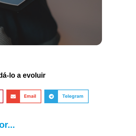
á-lo a evoluir
Email
Telegram
r...