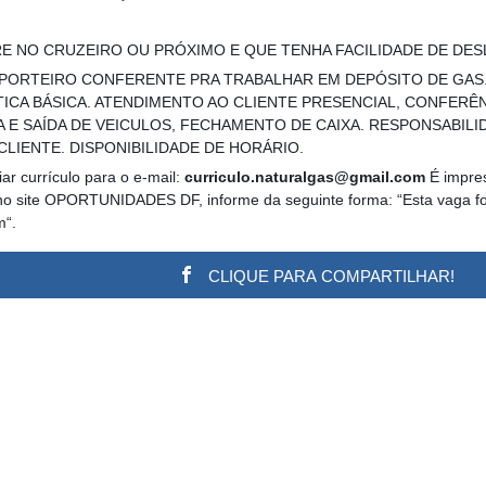
E NO CRUZEIRO OU PRÓXIMO E QUE TENHA FACILIDADE DE D
O: PORTEIRO CONFERENTE PRA TRABALHAR EM DEPÓSITO DE GAS
CA BÁSICA. ATENDIMENTO AO CLIENTE PRESENCIAL, CONFERÊN
E SAÍDA DE VEICULOS, FECHAMENTO DE CAIXA. RESPONSABILI
LIENTE. DISPONIBILIDADE DE HORÁRIO.
ar currículo para o e-mail:
curriculo.naturalgas@gmail.com
É impres
no site OPORTUNIDADES DF, informe da seguinte forma: “Esta vaga foi 
m“.
CLIQUE PARA COMPARTILHAR!
w.adsbygoogle || []).push({}); (adsbygoogle = window.a