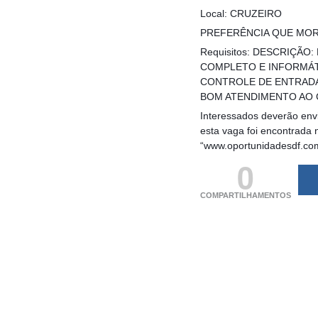
Local: CRUZEIRO
PREFERÊNCIA QUE MOR
Requisitos: DESCRIÇÃ
COMPLETO E INFORMÁTI
CONTROLE DE ENTRADA 
BOM ATENDIMENTO AO C
Interessados deverão envi
esta vaga foi encontrada 
“www.oportunidadesdf.co
0
COMPARTILHAMENTOS
(adsbygoogle = windo
[]).push({});