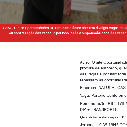
AVISO: O site Oportunidades DF tem como único objetivo divulgar vagas de
ou contratação das vagas. e por isso, toda a responsabilidade das va
Aviso: O site Oportunida
procura de emprego, quan
das vagas e por isso tod
repassam as oportunidade
Empresa: NATURAL GÁS
Vaga: Porteiro Conferente
Remuneração: R$ 1.178
DIA + TRANSPORTE.
Quantidade de vagas: 01
Jornada: 10 AS 19HS C