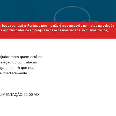
m busca contratar. Porém, o mesmo não é responsável e nem atua na seleção
as oportunidades de emprego. Em caso de uma vaga falsa ou uma fraude,
ajudar tanto quem está na
eleção ou contratação
egados de rh que nos
e imediatamente.
ALIMENTAÇÃO 22,00 AO