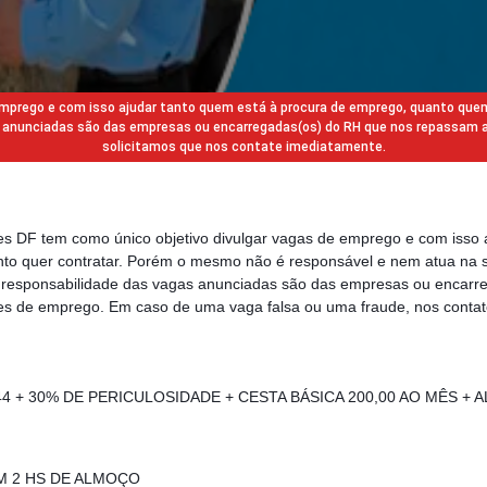
 emprego e com isso ajudar tanto quem está à procura de emprego, quanto que
gas anunciadas são das empresas ou encarregadas(os) do RH que nos repassam 
solicitamos que nos contate imediatamente.
des DF tem como único objetivo divulgar vagas de emprego e com isso 
to quer contratar. Porém o mesmo não é responsável e nem atua na s
a responsabilidade das vagas anunciadas são das empresas ou encarr
s de emprego. Em caso de uma vaga falsa ou uma fraude, nos contat
,44 + 30% DE PERICULOSIDADE + CESTA BÁSICA 200,00 AO MÊS + 
OM 2 HS DE ALMOÇO