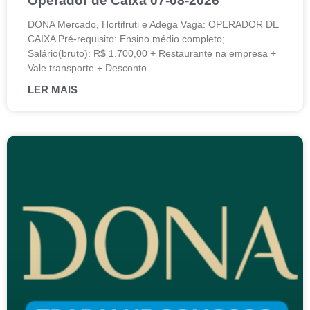
Operador de Caixa 07-08-2026
DONA Mercado, Hortifruti e Adega Vaga: OPERADOR DE
CAIXA Pré-requisito: Ensino médio completo;
Salário(bruto): R$ 1.700,00 + Restaurante na empresa +
Vale transporte + Desconto
LER MAIS