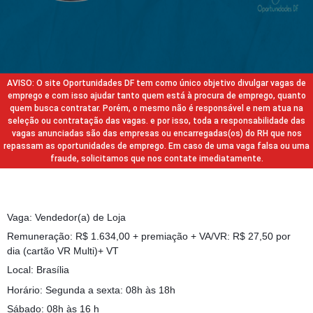
AVISO: O site Oportunidades DF tem como único objetivo divulgar vagas de
emprego e com isso ajudar tanto quem está à procura de emprego, quanto
quem busca contratar. Porém, o mesmo não é responsável e nem atua na
seleção ou contratação das vagas. e por isso, toda a responsabilidade das
vagas anunciadas são das empresas ou encarregadas(os) do RH que nos
repassam as oportunidades de emprego. Em caso de uma vaga falsa ou uma
fraude, solicitamos que nos contate imediatamente.
Vaga: Vendedor(a) de Loja
Remuneração: R$ 1.634,00 + premiação + VA/VR: R$ 27,50 por
dia (cartão VR Multi)+ VT
Local: Brasília
Horário: Segunda a sexta: 08h às 18h
Sábado: 08h às 16 h