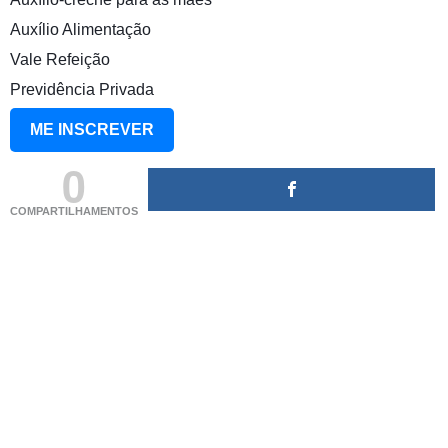
Auxílio Alimentação
Vale Refeição
Previdência Privada
ME INSCREVER
0
COMPARTILHAMENTOS
(adsbygoogle = window.adsbygoogle || []).push({});
(adsbygoogle = window.adsbygoogle || []).push({});