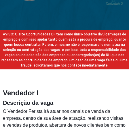
AVISO: O site Oportunidades DF tem como único objetivo divulgar vagas de
emprego e com isso ajudar tanto quem está à procura de emprego, quanto
quem busca contratar. Porém, o mesmo não é responsável e nem atua na
seleção ou contratação das vagas. e por isso, toda a responsabilidade das
vagas anunciadas são das empresas ou encarregadas(os) do RH que nos
repassam as oportunidades de emprego. Em caso de uma vaga falsa ou uma
fraude, solicitamos que nos contate imediatamente.
Vendedor I
Descrição da vaga
O Vendedor Ferista irá atuar nos canais de venda da
empresa, dentro de sua área de atuação, realizando visitas
e vendas de produtos, abertura de novos clientes bem como