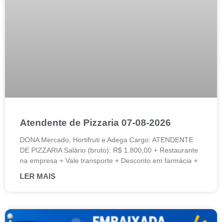
Atendente de Pizzaria 07-08-2026
DONA Mercado, Hortifruti e Adega Cargo: ATENDENTE
DE PIZZARIA Salário (bruto): R$ 1.800,00 + Restaurante
na empresa + Vale transporte + Desconto em farmácia +
LER MAIS