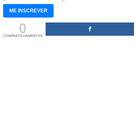
ME INSCREVER
0
COMPARTILHAMENTOS
(adsbygoogle = window.adsbygoogle || []).push({});
(adsbygoogle = window.adsbygoogle || []).push({});