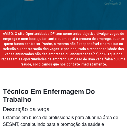
AVISO: O site Oportunidades DF tem como único objetivo divulgar vagas de
emprego e com isso ajudar tanto quem está à procura de emprego, quanto
quem busca contratar. Porém, o mesmo não é responsável e nem atua na
seleção ou contratação das vagas. e por isso, toda a responsabilidade das
vagas anunciadas são das empresas ou encarregadas(os) do RH que nos
repassam as oportunidades de emprego. Em caso de uma vaga falsa ou uma
fraude, solicitamos que nos contate imediatamente.
Técnico Em Enfermagem Do
Trabalho
Descrição da vaga
Estamos em busca de profissionais para atuar na área de
SESMT, contribuindo para a promoção da saúde e