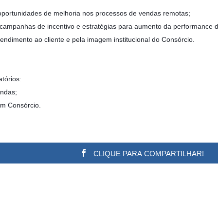
 oportunidades de melhoria nos processos de vendas remotas;
 campanhas de incentivo e estratégias para aumento da performance d
tendimento ao cliente e pela imagem institucional do Consórcio.
tórios:
endas;
em Consórcio.
CLIQUE PARA COMPARTILHAR!
w.adsbygoogle || []).push({}); (adsbygoogle = window.a