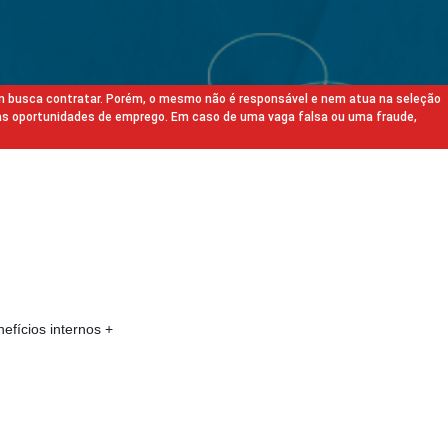
m busca contratar. Porém, o mesmo não é responsável e nem atua na seleção
as oportunidades de emprego. Em caso de uma vaga falsa ou uma fraude,
efícios internos +