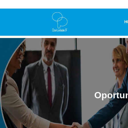
H
Oportun