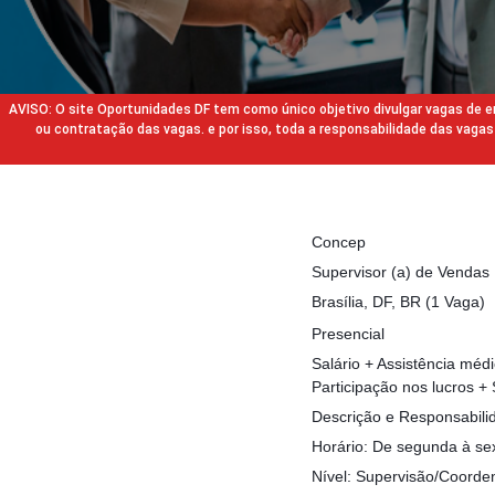
AVISO: O site Oportunidades DF tem como único objetivo divulgar vagas de
ou contratação das vagas. e por isso, toda a responsabilidade das va
Concep
Supervisor (a) de Vendas
Brasília, DF, BR (1 Vaga)
Presencial
Salário + Assistência médi
Participação nos lucros +
Descrição e Responsabili
Horário: De segunda à se
Nível: Supervisão/Coord