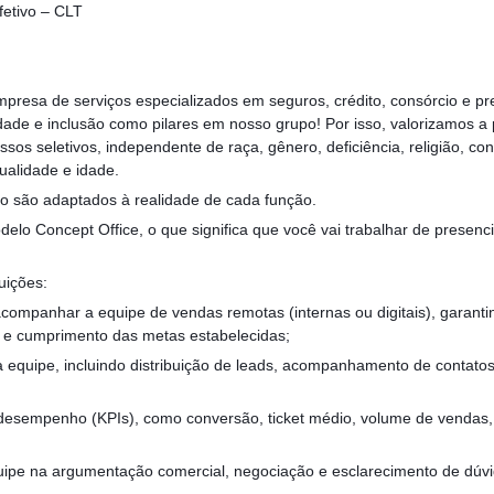
fetivo – CLT
resa de serviços especializados em seguros, crédito, consórcio e pr
dade e inclusão como pilares em nosso grupo! Por isso, valorizamos a 
os seletivos, independente de raça, gênero, deficiência, religião, con
ualidade e idade.
o são adaptados à realidade de cada função.
delo Concept Office, o que significa que você vai trabalhar de presen
uições:
 acompanhar a equipe de vendas remotas (internas ou digitais), garanti
 e cumprimento das metas estabelecidas;
da equipe, incluindo distribuição de leads, acompanhamento de contato
 desempenho (KPIs), como conversão, ticket médio, volume de vendas,
uipe na argumentação comercial, negociação e esclarecimento de dúv