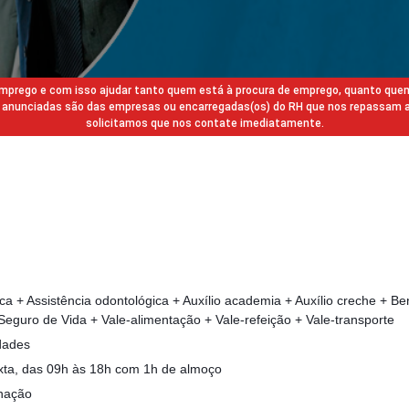
 emprego e com isso ajudar tanto quem está à procura de emprego, quanto que
gas anunciadas são das empresas ou encarregadas(os) do RH que nos repassam 
solicitamos que nos contate imediatamente.
ca + Assistência odontológica + Auxílio academia + Auxílio creche + Ben
 Seguro de Vida + Vale-alimentação + Vale-refeição + Vale-transporte
dades
xta, das 09h às 18h com 1h de almoço
enação