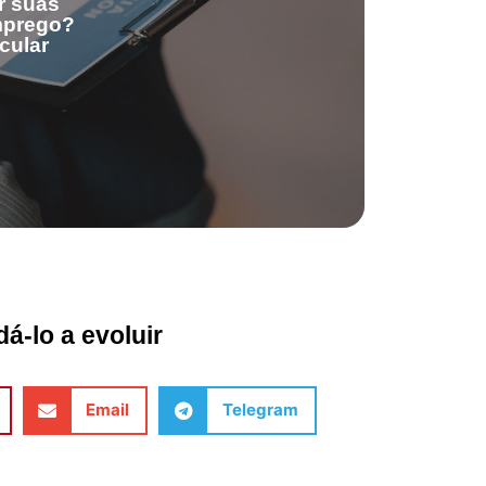
r suas
emprego?
cular
á-lo a evoluir
Email
Telegram