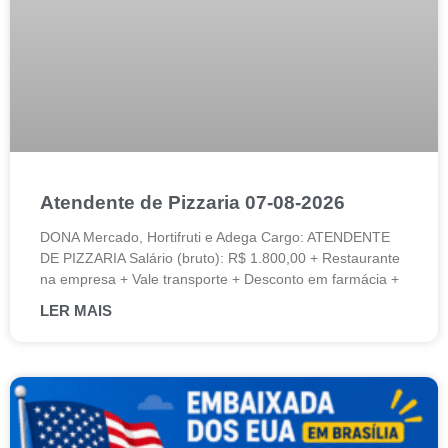
Atendente de Pizzaria 07-08-2026
DONA Mercado, Hortifruti e Adega Cargo: ATENDENTE
DE PIZZARIA Salário (bruto): R$ 1.800,00 + Restaurante
na empresa + Vale transporte + Desconto em farmácia +
LER MAIS