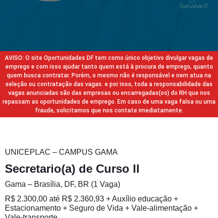
AVISO: O site Oportunidades DF tem como único objetivo divulgar vagas de
emprego e com isso ajudar tanto quem está à procura de emprego, quanto
quem busca contratar. Porém, o mesmo não é responsável e nem atua na
seleção ou contratação das vagas. e por isso, toda a responsabilidade das
vagas anunciadas são das empresas ou encarregadas(os) do RH que nos
repassam as oportunidades de emprego. Em caso de uma vaga falsa ou uma
fraude, solicitamos que nos contate imediatamente.
UNICEPLAC – CAMPUS GAMA
Secretario(a) de Curso II
Gama – Brasília, DF, BR (1 Vaga)
R$ 2.300,00 até R$ 2.360,93 + Auxílio educação +
Estacionamento + Seguro de Vida + Vale-alimentação +
Vale-transporte