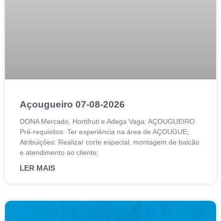
Açougueiro 07-08-2026
DONA Mercado, Hortifruti e Adega Vaga: AÇOUGUEIRO
Pré-requisitos: Ter experiência na área de AÇOUGUE;
Atribuições: Realizar corte especial, montagem de balcão
e atendimento ao cliente;
LER MAIS