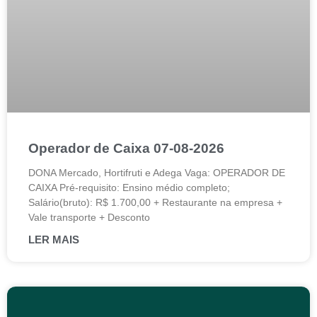
Operador de Caixa 07-08-2026
DONA Mercado, Hortifruti e Adega Vaga: OPERADOR DE
CAIXA Pré-requisito: Ensino médio completo;
Salário(bruto): R$ 1.700,00 + Restaurante na empresa +
Vale transporte + Desconto
LER MAIS