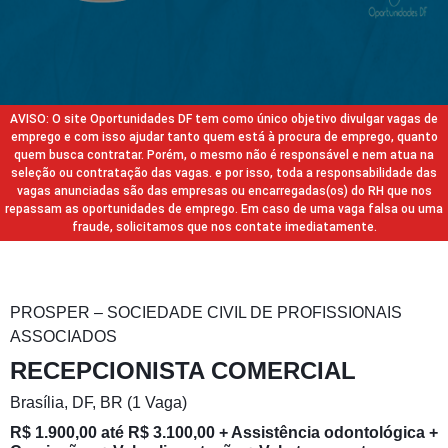
AVISO: O site Oportunidades DF tem como único objetivo divulgar vagas de
emprego e com isso ajudar tanto quem está à procura de emprego, quanto
quem busca contratar. Porém, o mesmo não é responsável e nem atua na
seleção ou contratação das vagas. e por isso, toda a responsabilidade das
vagas anunciadas são das empresas ou encarregadas(os) do RH que nos
repassam as oportunidades de emprego. Em caso de uma vaga falsa ou uma
fraude, solicitamos que nos contate imediatamente.
PROSPER – SOCIEDADE CIVIL DE PROFISSIONAIS
ASSOCIADOS
RECEPCIONISTA COMERCIAL
Brasília, DF, BR (1 Vaga)
R$ 1.900,00 até R$ 3.100,00 + Assistência odontológica +