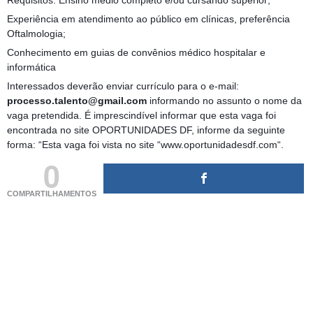
Requisitos: Ensino médio completo e/ou cursando superior;
Experiência em atendimento ao público em clínicas, preferência
Oftalmologia;
Conhecimento em guias de convênios médico hospitalar e
informática
Interessados deverão enviar currículo para o e-mail:
processo.talento@gmail.com
informando no assunto o nome da
vaga pretendida. É imprescindível informar que esta vaga foi
encontrada no site OPORTUNIDADES DF, informe da seguinte
forma: “Esta vaga foi vista no site “www.oportunidadesdf.com“.
0
COMPARTILHAMENTOS
(adsbygoogle = window.adsbygoogle || []).push({});
(adsbygoogle = window.adsbygoogle || []).push({});