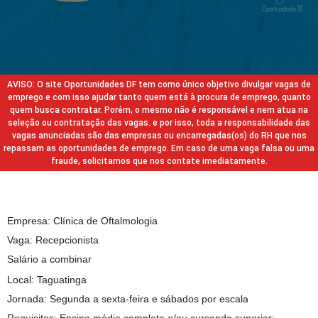
AVISO: O site Oportunidades DF tem como único objetivo divulgar vagas de
emprego e com isso ajudar tanto quem está à procura de emprego, quanto
quem busca contratar. Porém, o mesmo não é responsável e nem atua na
seleção ou contratação das vagas. e por isso, toda a responsabilidade das
vagas anunciadas são das empresas ou encarregadas(os) do RH que nos
repassam as oportunidades de emprego. Em caso de uma vaga falsa ou uma
fraude, solicitamos que nos contate imediatamente.
Empresa: Clínica de Oftalmologia
Vaga: Recepcionista
Salário a combinar
Local: Taguatinga
Jornada: Segunda a sexta-feira e sábados por escala