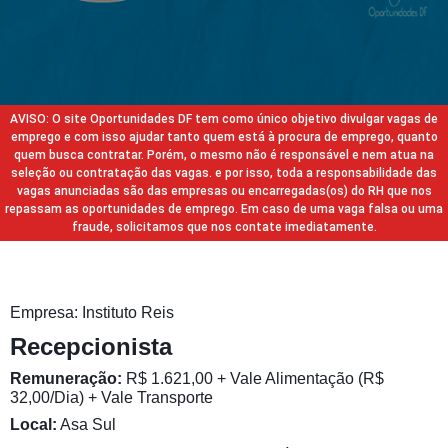
AVISO: O site Oportunidades DF tem como único objetivo divulgar vagas de
emprego e com isso ajudar tanto quem está à procura de emprego, quanto
quem busca contratar. Porém, o mesmo não é responsável e nem atua na
seleção ou contratação das vagas. e por isso, toda a responsabilidade das
vagas anunciadas são das empresas ou encarregadas(os) do RH que nos
repassam as oportunidades de emprego. Em caso de uma vaga falsa ou uma
fraude, solicitamos que nos contate imediatamente.
Empresa: Instituto Reis
Recepcionista
Remuneração:
R$ 1.621,00 + Vale Alimentação (R$
32,00/Dia) + Vale Transporte
Local:
Asa Sul