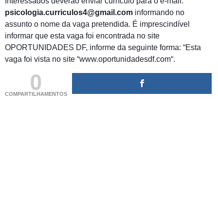
Interessados deverão enviar currículo para o e-mail:
psicologia.curriculos4@gmail.com
informando no
assunto o nome da vaga pretendida. É imprescindível
informar que esta vaga foi encontrada no site
OPORTUNIDADES DF, informe da seguinte forma: “Esta
vaga foi vista no site “www.oportunidadesdf.com“.
0
COMPARTILHAMENTOS
(adsbygoogle = window.adsbygoogle || []).push({});
(adsbygoogle = window.adsbygoogle || []).push({});