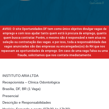
AVISO: O site Oportunidades DF tem como único objetivo divulgar vagas de
emprego e com isso ajudar tanto quem está à procura de emprego, quanto
quem busca contratar. Porém, o mesmo não é responsável e nem atua na
seleção ou contratação das vagas. e por isso, toda a responsabilidade das
vagas anunciadas são das empresas ou encarregadas(os) do RH que nos
repassam as oportunidades de emprego. Em caso de uma vaga falsa ou uma
fraude, solicitamos que nos contate imediatamente.
INSTITUTO ARIA LTDA
Recepcionista – Clínica Odontológica
Brasília, DF, BR (1 Vaga)
Presencial
Descrição e Responsabilidades