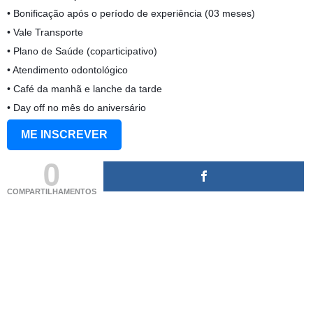
• Bonificação após o período de experiência (03 meses)
• Vale Transporte
• Plano de Saúde (coparticipativo)
• Atendimento odontológico
• Café da manhã e lanche da tarde
• Day off no mês do aniversário
ME INSCREVER
0
COMPARTILHAMENTOS
(adsbygoogle = window.adsbygoogle || []).push({});
(adsbygoogle = window.adsbygoogle || []).push({});