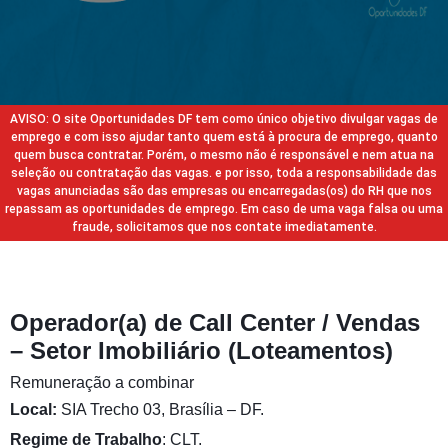
AVISO: O site Oportunidades DF tem como único objetivo divulgar vagas de
emprego e com isso ajudar tanto quem está à procura de emprego, quanto
quem busca contratar. Porém, o mesmo não é responsável e nem atua na
seleção ou contratação das vagas. e por isso, toda a responsabilidade das
vagas anunciadas são das empresas ou encarregadas(os) do RH que nos
repassam as oportunidades de emprego. Em caso de uma vaga falsa ou uma
fraude, solicitamos que nos contate imediatamente.
Operador(a) de Call Center / Vendas
– Setor Imobiliário (Loteamentos)
Remuneração a combinar
Local:
SIA Trecho 03, Brasília – DF.
Regime de Trabalho
: CLT.