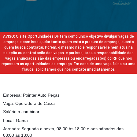
AVISO: O site Oportunidades DF tem como único objetivo divulgar vagas de
emprego e com isso ajudar tanto quem está à procura de emprego, quanto
quem busca contratar. Porém, o mesmo não é responsável e nem atua na
seleção ou contratação das vagas. e por isso, toda a responsabilidade das
vagas anunciadas são das empresas ou encarregadas(os) do RH que nos
repassam as oportunidades de emprego. Em caso de uma vaga falsa ou uma
fraude, solicitamos que nos contate imediatamente.
Empresa: Pointer Auto Peças
Vaga: Operadora de Caixa
Salário a combinar
Local: Gama
Jornada: Segunda a sexta, 08:00 às 18:00 e aos sábados das
08:00 às 13:00