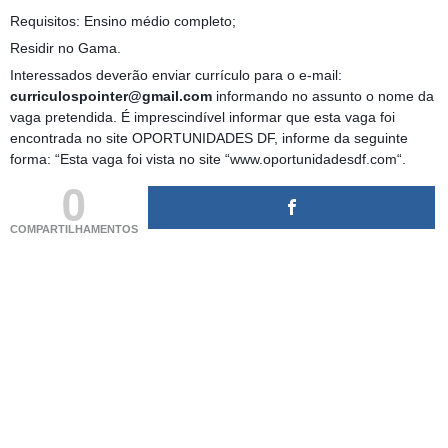
Requisitos: Ensino médio completo;
Residir no Gama.
Interessados deverão enviar currículo para o e-mail:
curriculospointer@gmail.com
informando no assunto o nome da
vaga pretendida. É imprescindível informar que esta vaga foi
encontrada no site OPORTUNIDADES DF, informe da seguinte
forma: “Esta vaga foi vista no site “www.oportunidadesdf.com“.
0
COMPARTILHAMENTOS
(adsbygoogle = window.adsbygoogle || []).push({});
(adsbygoogle = window.adsbygoogle || []).push({});