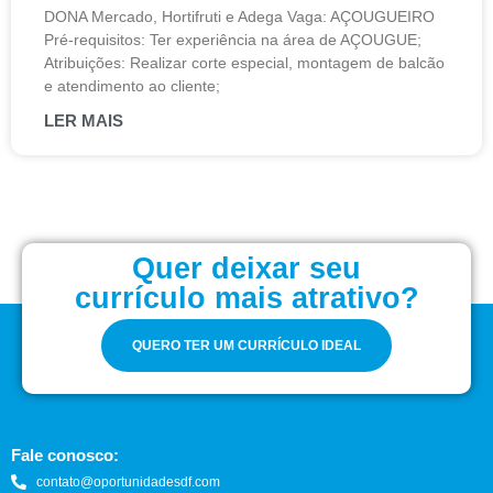
DONA Mercado, Hortifruti e Adega Vaga: AÇOUGUEIRO
Pré-requisitos: Ter experiência na área de AÇOUGUE;
Atribuições: Realizar corte especial, montagem de balcão
e atendimento ao cliente;
LER MAIS
Quer deixar seu
currículo mais atrativo?
QUERO TER UM CURRÍCULO IDEAL
Fale conosco:
contato@oportunidadesdf.com