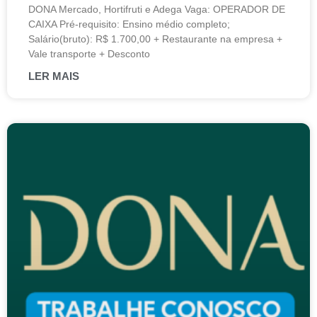
DONA Mercado, Hortifruti e Adega Vaga: OPERADOR DE
CAIXA Pré-requisito: Ensino médio completo;
Salário(bruto): R$ 1.700,00 + Restaurante na empresa +
Vale transporte + Desconto
LER MAIS