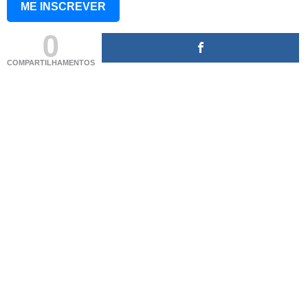
ME INSCREVER
0
COMPARTILHAMENTOS
(adsbygoogle = window.adsbygoogle || []).push({});
(adsbygoogle = window.adsbygoogle || []).push({});