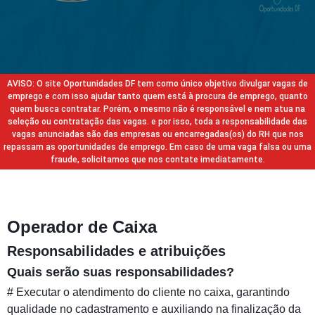
AVISO: O site Oportunidades DF tem como único objetivo divulgar vagas de
emprego e com isso ajudar tanto quem está à procura de emprego, quanto
quem busca contratar. Porém, o mesmo não é responsável e nem atua na
seleção ou contratação das vagas. e por isso, toda a responsabilidade das
vagas anunciadas são das empresas ou encarregadas(os) do RH que nos
repassam as oportunidades de emprego. Em caso de uma vaga falsa ou uma
fraude, solicitamos que nos contate imediatamente.
Operador de Caixa
Responsabilidades e atribuições
Quais serão suas responsabilidades?
# Executar o atendimento do cliente no caixa, garantindo
qualidade no cadastramento e auxiliando na finalização da