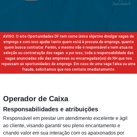
AVISO: O site Oportunidades DF tem como único objetivo divulgar vagas de
emprego e com isso ajudar tanto quem está à procura de emprego, quanto
quem busca contratar. Porém, o mesmo não é responsável e nem atua na
seleção ou contratação das vagas. e por isso, toda a responsabilidade das
vagas anunciadas são das empresas ou encarregadas(os) do RH que nos
repassam as oportunidades de emprego. Em caso de uma vaga falsa ou uma
fraude, solicitamos que nos contate imediatamente.
Operador de Caixa
Responsabilidades e atribuições
Responsável em prestar um atendimento excelente e ágil
ao cliente, visando garantir seu pleno encantamento e
criando valor em sua interação com os apaixonados por