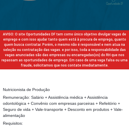
AVISO: O site Oportunidades DF tem como único objetivo divulgar vagas de
emprego e com isso ajudar tanto quem está à procura de emprego, quanto
quem busca contratar. Porém, o mesmo não é responsável e nem atua na
seleção ou contratação das vagas. e por isso, toda a responsabilidade das
vagas anunciadas são das empresas ou encarregadas(os) do RH que nos
repassam as oportunidades de emprego. Em caso de uma vaga falsa ou uma
fraude, solicitamos que nos contate imediatamente.
Nutricionista de Produção
Remuneração: Salário + Assistência médica + Assistência
odontológica + Convênio com empresas parceiras + Refeitório +
Seguro de vida + Vale-transporte + Desconto em produtos + Vale-
alimentação
Requisitos: