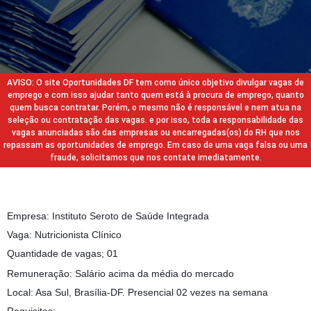
AVISO: O site Oportunidades DF tem como único objetivo divulgar vagas de
emprego e com isso ajudar tanto quem está à procura de emprego, quanto
quem busca contratar. Porém, o mesmo não é responsável e nem atua na
seleção ou contratação das vagas. e por isso, toda a responsabilidade das
vagas anunciadas são das empresas ou encarregadas(os) do RH que nos
repassam as oportunidades de emprego. Em caso de uma vaga falsa ou uma
fraude, solicitamos que nos contate imediatamente.
Empresa: Instituto Seroto de Saúde Integrada
Vaga: Nutricionista Clínico
Quantidade de vagas; 01
Remuneração: Salário acima da média do mercado
Local: Asa Sul, Brasília-DF. Presencial 02 vezes na semana