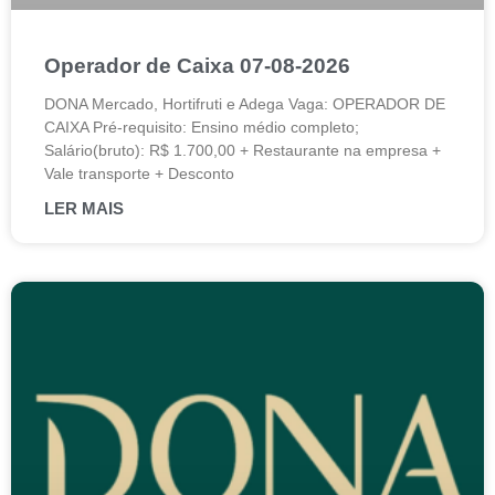
Operador de Caixa 07-08-2026
DONA Mercado, Hortifruti e Adega Vaga: OPERADOR DE
CAIXA Pré-requisito: Ensino médio completo;
Salário(bruto): R$ 1.700,00 + Restaurante na empresa +
Vale transporte + Desconto
LER MAIS