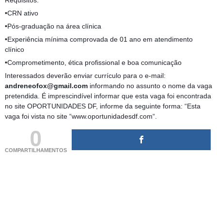
Requisitos:
•CRN ativo
•Pós-graduação na área clínica
•Experiência mínima comprovada de 01 ano em atendimento
clínico
•Comprometimento, ética profissional e boa comunicação
Interessados deverão enviar currículo para o e-mail:
andreneofox@gmail.com
informando no assunto o nome da vaga
pretendida. É imprescindível informar que esta vaga foi encontrada
no site OPORTUNIDADES DF, informe da seguinte forma: “Esta
vaga foi vista no site “www.oportunidadesdf.com“.
0
COMPARTILHAMENTOS
(adsbygoogle = window.adsbygoogle || []).push({});
(adsbygoogle = window.adsbygoogle || []).push({});