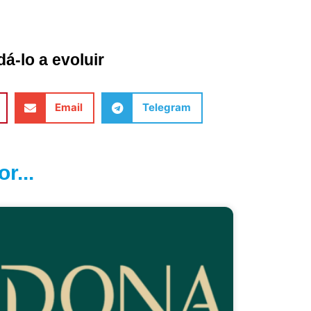
á-lo a evoluir
Email
Telegram
r...