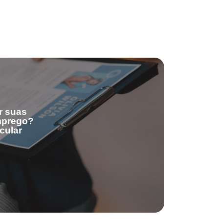
r suas
emprego?
cular