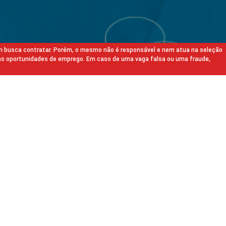
m busca contratar. Porém, o mesmo não é responsável e nem atua na seleção
as oportunidades de emprego. Em caso de uma vaga falsa ou uma fraude,