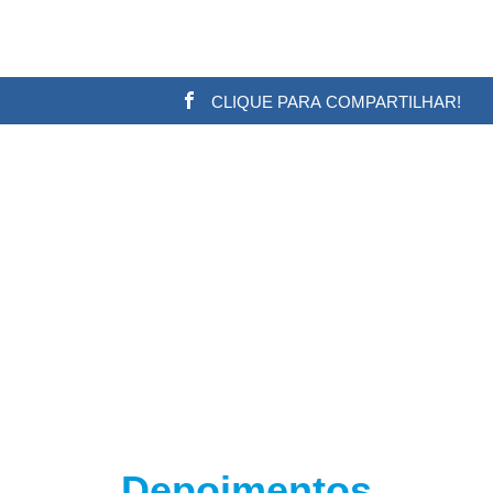
CLIQUE PARA COMPARTILHAR!
w.adsbygoogle || []).push({}); (adsbygoogle = window.a
Depoimentos