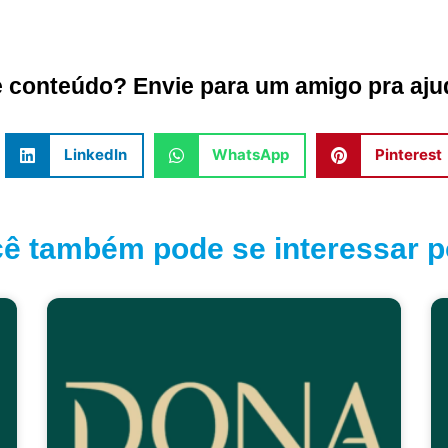
conteúdo? Envie para um amigo pra ajud
LinkedIn
WhatsApp
Pinterest
ê também pode se interessar po