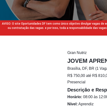
AVISO: O site Oportunidades DF tem como único objetivo divulgar vagas de
ou contratação das vagas. e por isso, toda a responsabilidade das va
Gran Nutriz
JOVEM APREND
Brasília, DF, BR (1 Vag
R$ 750,00 até R$ 810,
Presencial
Descrição e Resp
Horário:
08:00 às 12:0
Nível:
Aprendiz