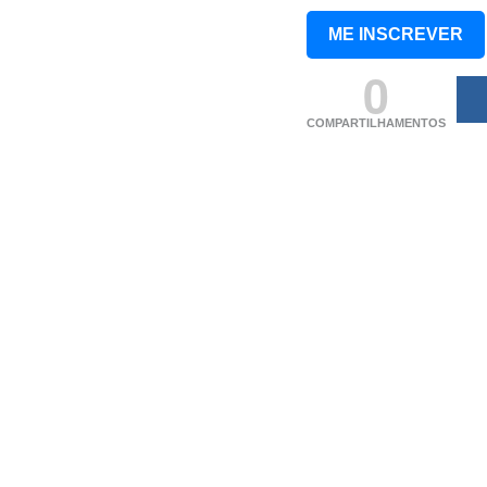
ME INSCREVER
0
COMPARTILHAMENTOS
(adsbygoogle = windo
[]).push({});