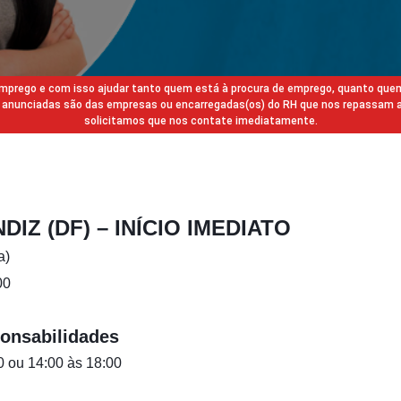
 emprego e com isso ajudar tanto quem está à procura de emprego, quanto que
gas anunciadas são das empresas ou encarregadas(os) do RH que nos repassam 
solicitamos que nos contate imediatamente.
IZ (DF) – INÍCIO IMEDIATO
a)
00
onsabilidades
0 ou 14:00 às 18:00