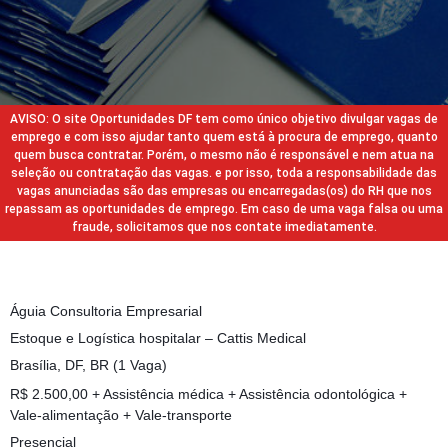
AVISO: O site Oportunidades DF tem como único objetivo divulgar vagas de
emprego e com isso ajudar tanto quem está à procura de emprego, quanto
quem busca contratar. Porém, o mesmo não é responsável e nem atua na
seleção ou contratação das vagas. e por isso, toda a responsabilidade das
vagas anunciadas são das empresas ou encarregadas(os) do RH que nos
repassam as oportunidades de emprego. Em caso de uma vaga falsa ou uma
fraude, solicitamos que nos contate imediatamente.
Águia Consultoria Empresarial
Estoque e Logística hospitalar – Cattis Medical
Brasília, DF, BR (1 Vaga)
R$ 2.500,00 + Assistência médica + Assistência odontológica +
Vale-alimentação + Vale-transporte
Presencial