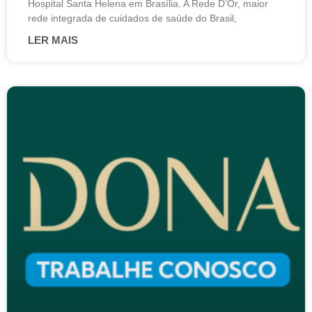
Hospital Santa Helena em Brasília. A Rede D’Or, maior
rede integrada de cuidados de saúde do Brasil,
LER MAIS