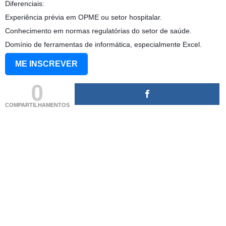
Diferenciais:
Experiência prévia em OPME ou setor hospitalar.
Conhecimento em normas regulatórias do setor de saúde.
Domínio de ferramentas de informática, especialmente Excel.
ME INSCREVER
0
COMPARTILHAMENTOS
(adsbygoogle = window.adsbygoogle || []).push({});
(adsbygoogle = window.adsbygoogle || []).push({});