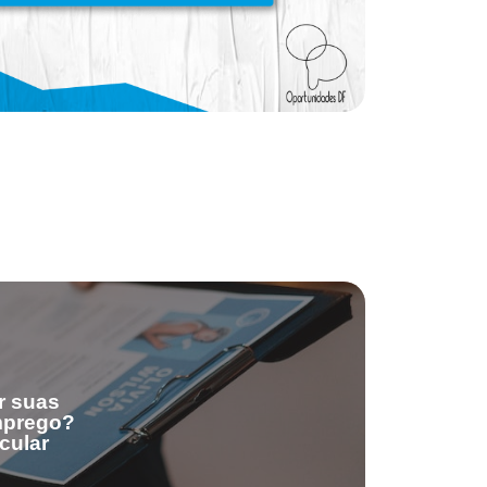
r suas
emprego?
cular