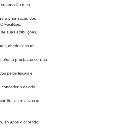
a supervisão e da
re a priorização dos
 Facilities;
de suas atribuições,
dade, obedecidas as
e e/ou a prestação correta
os pelos fiscais e
 e conceder o devido
corrências relativos ao
, 1h após o ocorrido;