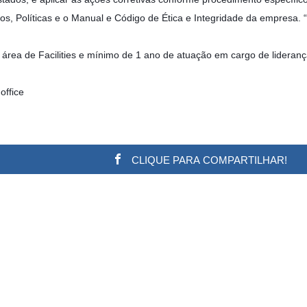
s, Políticas e o Manual e Código de Ética e Integridade da empresa. “
 área de Facilities e mínimo de 1 ano de atuação em cargo de lideranç
office
CLIQUE PARA COMPARTILHAR!
w.adsbygoogle || []).push({}); (adsbygoogle = window.a