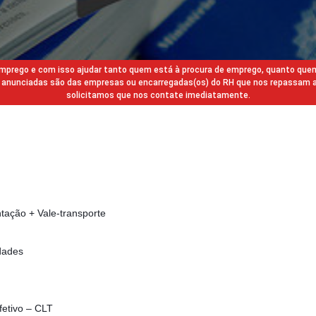
 emprego e com isso ajudar tanto quem está à procura de emprego, quanto que
gas anunciadas são das empresas ou encarregadas(os) do RH que nos repassam 
solicitamos que nos contate imediatamente.
tação + Vale-transporte
dades
fetivo – CLT