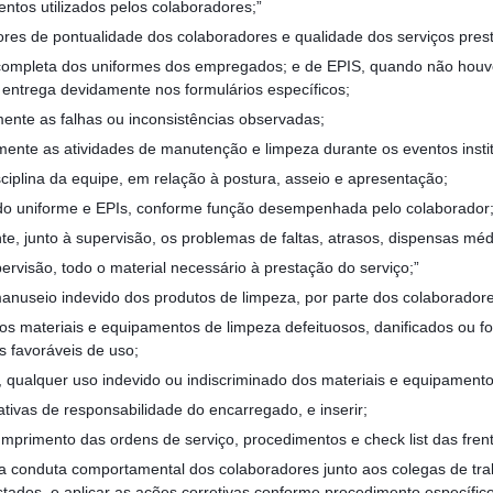
ntos utilizados pelos colaboradores;”
res de pontualidade dos colaboradores e qualidade dos serviços pres
 completa dos uniformes dos empregados; e de EPIS, quando não houv
a entrega devidamente nos formulários específicos;
ente as falhas ou inconsistências observadas;
ente as atividades de manutenção e limpeza durante os eventos instit
sciplina da equipe, em relação à postura, asseio e apresentação;
o do uniforme e EPIs, conforme função desempenhada pelo colaborador
te, junto à supervisão, os problemas de faltas, atrasos, dispensas mé
pervisão, todo o material necessário à prestação do serviço;”
manuseio indevido dos produtos de limpeza, por parte dos colaboradore
 dos materiais e equipamentos de limpeza defeituosos, danificados ou f
 favoráveis de uso;
, qualquer uso indevido ou indiscriminado dos materiais e equipament
ativas de responsabilidade do encarregado, e inserir;
cumprimento das ordens de serviço, procedimentos e check list das frent
 conduta comportamental dos colaboradores junto aos colegas de trab
stados, e aplicar as ações corretivas conforme procedimento específico