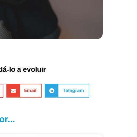
á-lo a evoluir
Email
Telegram
r...