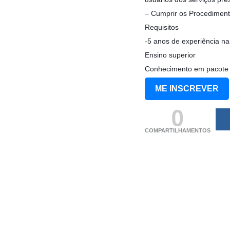
– Cumprir os Procedimento
Requisitos
-5 anos de experiência na
Ensino superior
Conhecimento em pacote 
ME INSCREVER
0
COMPARTILHAMENTOS
(adsbygoogle = windo
[]).push({});