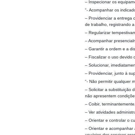
– Inspecionar os equipame
“- Acompanhar os indicado
– Providenciar a entrega
de trabalho, registrando 
– Regularizar tempestivam
– Acompanhar presencialm
– Garantir a ordem e a di
– Fiscalizar o uso devid
– Solucionar, imediatamen
– Providenciar, junto à su
“- Não permitir qualquer 
– Solicitar a substituição
não apresentem condições
– Coibir, terminantemente
– Ver atividades administr
– Orientar e controlar o 
– Orientar e acompanhar a
usuários dos serviços pre