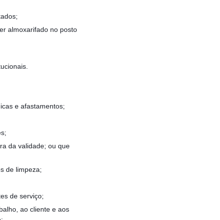
tados;
er almoxarifado no posto
ucionais.
;
dicas e afastamentos;
s;
ora da validade; ou que
os de limpeza;
es de serviço;
alho, ao cliente e aos
;