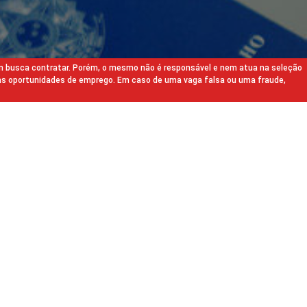
m busca contratar. Porém, o mesmo não é responsável e nem atua na seleção
as oportunidades de emprego. Em caso de uma vaga falsa ou uma fraude,