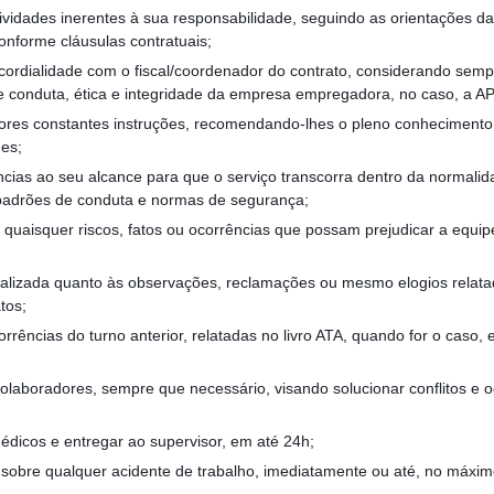
ividades inerentes à sua responsabilidade, seguindo as orientações d
conforme cláusulas contratuais;
ordialidade com o fiscal/coordenador do contrato, considerando semp
conduta, ética e integridade da empresa empregadora, no caso, a APC
ores constantes instruções, recomendando-lhes o pleno conhecimento 
des;
ncias ao seu alcance para que o serviço transcorra dentro da normali
padrões de conduta e normas de segurança;
quaisquer riscos, fatos ou ocorrências que possam prejudicar a equip
alizada quanto às observações, reclamações ou mesmo elogios relatad
tos;
rrências do turno anterior, relatadas no livro ATA, quando for o caso,
colaboradores, sempre que necessário, visando solucionar conflitos e o
dicos e entregar ao supervisor, em até 24h;
sobre qualquer acidente de trabalho, imediatamente ou até, no máximo