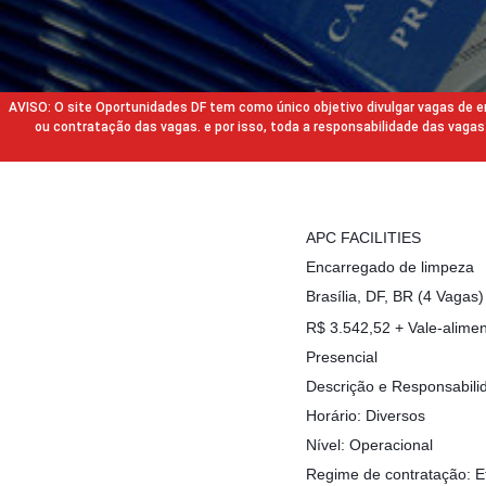
AVISO: O site Oportunidades DF tem como único objetivo divulgar vagas de
ou contratação das vagas. e por isso, toda a responsabilidade das va
APC FACILITIES
Encarregado de limpeza
Brasília, DF, BR (4 Vagas)
R$ 3.542,52 + Vale-alimen
Presencial
Descrição e Responsabili
Horário: Diversos
Nível: Operacional
Regime de contratação: E