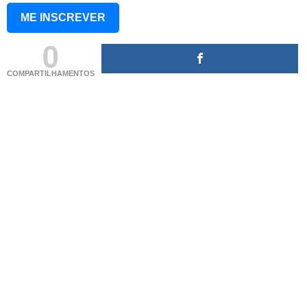
ME INSCREVER
0
COMPARTILHAMENTOS
(adsbygoogle = window.adsbygoogle || []).push({});
(adsbygoogle = window.adsbygoogle || []).push({});