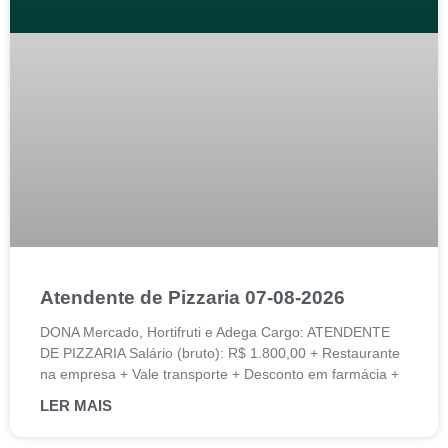
Atendente de Pizzaria 07-08-2026
DONA Mercado, Hortifruti e Adega Cargo: ATENDENTE
DE PIZZARIA Salário (bruto): R$ 1.800,00 + Restaurante
na empresa + Vale transporte + Desconto em farmácia +
LER MAIS