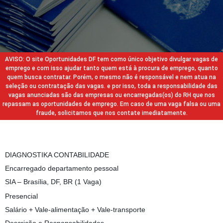
AVISO: O site Oportunidades DF tem como único objetivo divulgar vagas de
emprego e com isso ajudar tanto quem está à procura de emprego, quanto
quem busca contratar. Porém, o mesmo não é responsável e nem atua na
seleção ou contratação das vagas. e por isso, toda a responsabilidade das
vagas anunciadas são das empresas ou encarregadas(os) do RH que nos
repassam as oportunidades de emprego. Em caso de uma vaga falsa ou uma
fraude, solicitamos que nos contate imediatamente.
DIAGNOSTIKA CONTABILIDADE
Encarregado departamento pessoal
SIA – Brasília, DF, BR (1 Vaga)
Presencial
Salário + Vale-alimentação + Vale-transporte