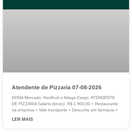
Atendente de Pizzaria 07-08-2026
DONA Mercado, Hortifruti e Adega Cargo: ATENDENTE
DE PIZZARIA Salário (bruto): R$ 1.800,00 + Restaurante
na empresa + Vale transporte + Desconto em farmácia +
LER MAIS