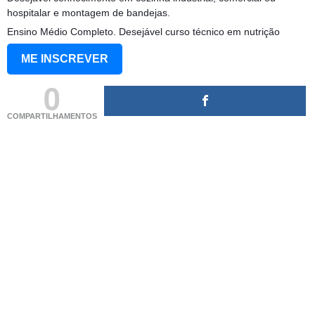
hospitalar e montagem de bandejas.
Ensino Médio Completo. Desejável curso técnico em nutrição
ME INSCREVER
0
COMPARTILHAMENTOS
(adsbygoogle = window.adsbygoogle || []).push({});
(adsbygoogle = window.adsbygoogle || []).push({});