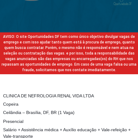
AVISO: O site Oportunidades DF tem como único objetivo divulgar vagas de
emprego e com isso ajudar tanto quem está à procura de emprego, quanto
quem busca contratar. Porém, o mesmo não é responsável e nem atua na
seleção ou contratação das vagas. e por isso, toda a responsabilidade das
vagas anunciadas são das empresas ou encarregadas(os) do RH que nos
repassam as oportunidades de emprego. Em caso de uma vaga falsa ou uma
fraude, solicitamos que nos contate imediatamente.
CLINICA DE NEFROLOGIA RENAL VIDA LTDA
Copeira
Ceilândia – Brasília, DF, BR (1 Vaga)
Presencial
Salário + Assistência médica + Auxílio educação + Vale-refeição +
Vale-transporte