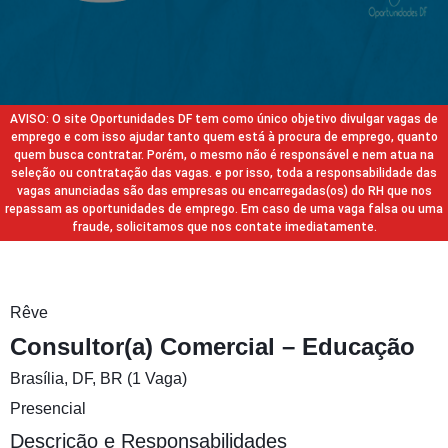
AVISO: O site Oportunidades DF tem como único objetivo divulgar vagas de
emprego e com isso ajudar tanto quem está à procura de emprego, quanto
quem busca contratar. Porém, o mesmo não é responsável e nem atua na
seleção ou contratação das vagas. e por isso, toda a responsabilidade das
vagas anunciadas são das empresas ou encarregadas(os) do RH que nos
repassam as oportunidades de emprego. Em caso de uma vaga falsa ou uma
fraude, solicitamos que nos contate imediatamente.
Rêve
Consultor(a) Comercial – Educação
Brasília, DF, BR (1 Vaga)
Presencial
Descrição e Responsabilidades