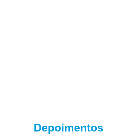
(adsbygoogle = window.adsbygoogle || []).push({});
Depoimentos