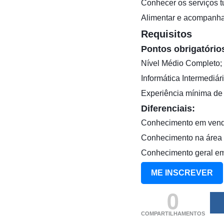
Conhecer os serviços tu
Alimentar e acompanhar
Requisitos
Pontos obrigatório
Nível Médio Completo;
Informática Intermediári
Experiência mínima de 
Diferenciais:
Conhecimento em venda
Conhecimento na área d
Conhecimento geral em
ME INSCREVER
0
COMPARTILHAMENTOS
(adsbygoogle = windo