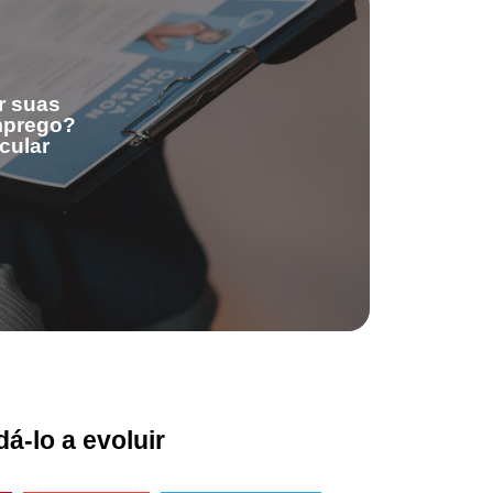
r suas
emprego?
cular
á-lo a evoluir