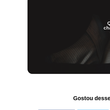
Q
ch
Gostou desse 