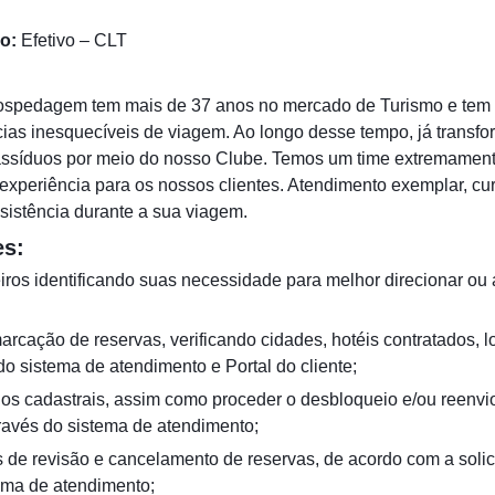
o:
Efetivo – CLT
spedagem tem mais de 37 anos no mercado de Turismo e tem o 
cias inesquecíveis de viagem. Ao longo desse tempo, já transf
assíduos por meio do nosso Clube. Temos um time extremamen
 experiência para os nossos clientes. Atendimento exemplar, cu
sistência durante a sua viagem.
es:
eiros identificando suas necessidade para melhor direcionar ou
marcação de reservas, verificando cidades, hotéis contratados, l
do sistema de atendimento e Portal do cliente;
dados cadastrais, assim como proceder o desbloqueio e/ou reenv
través do sistema de atendimento;
 de revisão e cancelamento de reservas, de acordo com a solici
tema de atendimento;