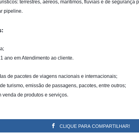
rísticos: terrestres, aéreos, marítimos, fluviais e de segurança 
 pipeline.
s:
a;
1 ano em Atendimento ao cliente.
s de pacotes de viagens nacionais e internacionais;
e turismo, emissão de passagens, pacotes, entre outros;
 venda de produtos e serviços.
CLIQUE PARA COMPARTILHAR!
w.adsbygoogle || []).push({}); (adsbygoogle = window.a