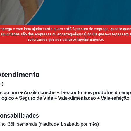
 emprego e com isso ajudar tanto quem está à procura de emprego, quanto que
gas anunciadas são das empresas ou encarregadas(os) do RH que nos repassam 
solicitamos que nos contate imediatamente.
Atendimento
a)
os ao ano + Auxílio creche + Desconto nos produtos da emp
ógico + Seguro de Vida + Vale-alimentação + Vale-refeição 
onsabilidades
ino, 36h semanais (média de 1 sábado por mês)