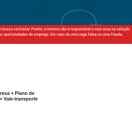
m busca contratar. Porém, o mesmo não é responsável e nem atua na seleção
as oportunidades de emprego. Em caso de uma vaga falsa ou uma fraude,
resa + Plano de
+ Vale-transporte