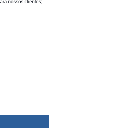
para nossos clientes;
dsbygoogle ||