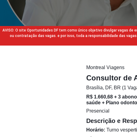
AVISO: O site Oportunidades DF tem como único objetivo divulgar vagas de
ou contratação das vagas. e por isso, toda a responsabilidade das va
Montreal Viagens
Consultor de 
Brasília, DF, BR (1 Vag
R$ 1.660,68 + 3 abon
saúde + Plano odontol
Presencial
Descrição e Resp
Horário:
Turno vespert