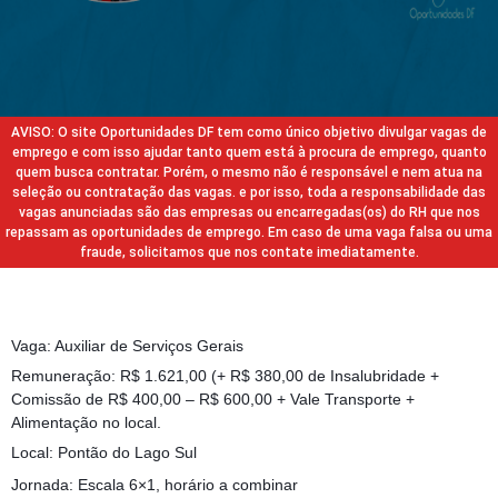
AVISO: O site Oportunidades DF tem como único objetivo divulgar vagas de
emprego e com isso ajudar tanto quem está à procura de emprego, quanto
quem busca contratar. Porém, o mesmo não é responsável e nem atua na
seleção ou contratação das vagas. e por isso, toda a responsabilidade das
vagas anunciadas são das empresas ou encarregadas(os) do RH que nos
repassam as oportunidades de emprego. Em caso de uma vaga falsa ou uma
fraude, solicitamos que nos contate imediatamente.
Vaga: Auxiliar de Serviços Gerais
Remuneração: R$ 1.621,00 (+ R$ 380,00 de Insalubridade +
Comissão de R$ 400,00 – R$ 600,00 + Vale Transporte +
Alimentação no local.
Local: Pontão do Lago Sul
Jornada: Escala 6×1, horário a combinar