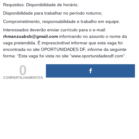
Requisitos: Disponibilidade de horário;
Disponibilidade para trabalhar no período noturno;
Comprometimento, responsabilidade e trabalho em equipe.
Interessados deverão enviar currículo para o e-mail:
rhmanzuabsb@gmail.com
informando no assunto o nome da
vaga pretendida. É imprescindível informar que esta vaga foi
encontrada no site OPORTUNIDADES DF, informe da seguinte
forma: “Esta vaga foi vista no site “www.oportunidadesdf.com“.
0
COMPARTILHAMENTOS
(adsbygoogle = window.adsbygoogle || []).push({});
(adsbygoogle = window.adsbygoogle || []).push({});