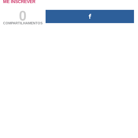
ME INSCREVER
0
COMPARTILHAMENTOS
(adsbygoogle = window.adsbygoogle || []).push({});
(adsbygoogle = window.adsbygoogle || []).push({});