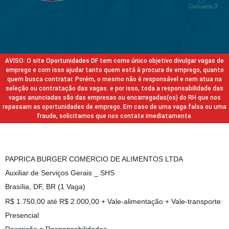
AVISO: O site Oportunidades DF tem como único objetivo divulgar vagas de
emprego e com isso ajudar tanto quem está à procura de emprego, quanto
quem busca contratar. Porém, o mesmo não é responsável e nem atua na
seleção ou contratação das vagas. e por isso, toda a responsabilidade das
vagas anunciadas são das empresas ou encarregadas(os) do RH que nos
repassam as oportunidades de emprego. Em caso de uma vaga falsa ou uma
fraude, solicitamos que nos contate imediatamente.
PAPRICA BURGER COMERCIO DE ALIMENTOS LTDA
Auxiliar de Serviços Gerais _ SHS
Brasília, DF, BR (1 Vaga)
R$ 1.750,00 até R$ 2.000,00 + Vale-alimentação + Vale-transporte
Presencial