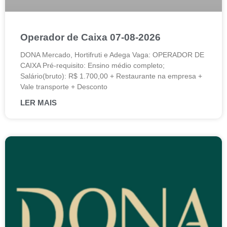
Operador de Caixa 07-08-2026
DONA Mercado, Hortifruti e Adega Vaga: OPERADOR DE
CAIXA Pré-requisito: Ensino médio completo;
Salário(bruto): R$ 1.700,00 + Restaurante na empresa +
Vale transporte + Desconto
LER MAIS