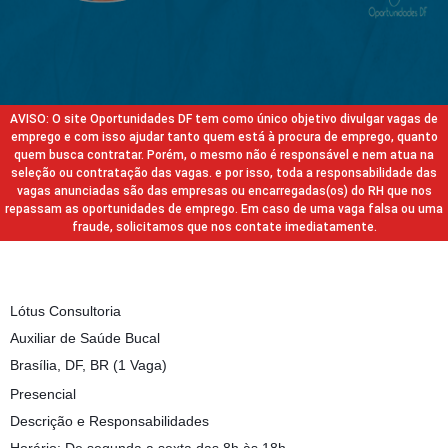
AVISO: O site Oportunidades DF tem como único objetivo divulgar vagas de
emprego e com isso ajudar tanto quem está à procura de emprego, quanto
quem busca contratar. Porém, o mesmo não é responsável e nem atua na
seleção ou contratação das vagas. e por isso, toda a responsabilidade das
vagas anunciadas são das empresas ou encarregadas(os) do RH que nos
repassam as oportunidades de emprego. Em caso de uma vaga falsa ou uma
fraude, solicitamos que nos contate imediatamente.
Lótus Consultoria
Auxiliar de Saúde Bucal
Brasília, DF, BR (1 Vaga)
Presencial
Descrição e Responsabilidades