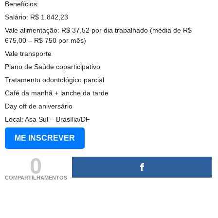
Benefícios:
Salário: R$ 1.842,23
Vale alimentação: R$ 37,52 por dia trabalhado (média de R$
675,00 – R$ 750 por mês)
Vale transporte
Plano de Saúde coparticipativo
Tratamento odontológico parcial
Café da manhã + lanche da tarde
Day off de aniversário
Local: Asa Sul – Brasília/DF
ME INSCREVER
0
COMPARTILHAMENTOS
(adsbygoogle = window.adsbygoogle || []).push({});
(adsbygoogle = window.adsbygoogle || []).push({});