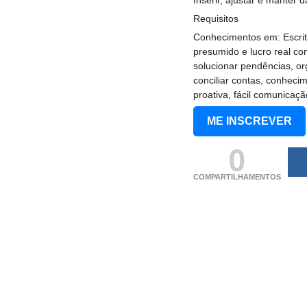
Requisitos
Conhecimentos em: Escritu
presumido e lucro real co
solucionar pendências, or
conciliar contas, conhec
proativa, fácil comunica
ME INSCREVER
0
COMPARTILHAMENTOS
(adsbygoogle = windo
[]).push({});