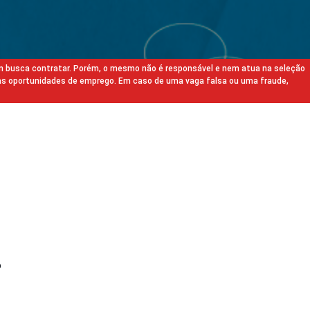
m busca contratar. Porém, o mesmo não é responsável e nem atua na seleção
as oportunidades de emprego. Em caso de uma vaga falsa ou uma fraude,
o