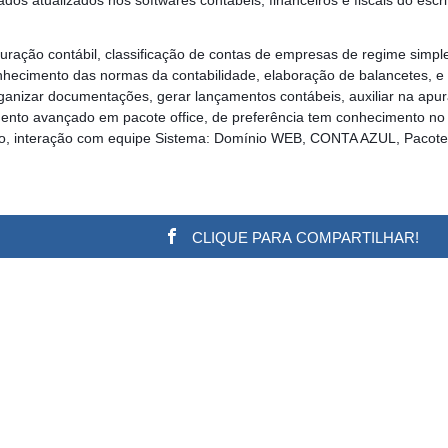
ração contábil, classificação de contas de empresas de regime simple
nhecimento das normas da contabilidade, elaboração de balancetes, e
ganizar documentações, gerar lançamentos contábeis, auxiliar na apu
imento avançado em pacote office, de preferência tem conhecimento no
ção, interação com equipe Sistema: Domínio WEB, CONTA AZUL, Pacote
CLIQUE PARA COMPARTILHAR!
w.adsbygoogle || []).push({}); (adsbygoogle = window.a