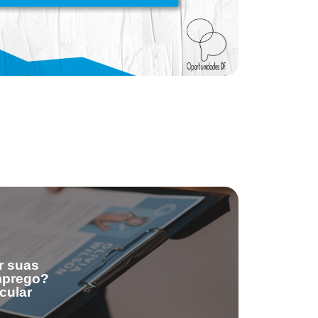
r suas
emprego?
cular