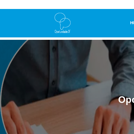
H
Opo