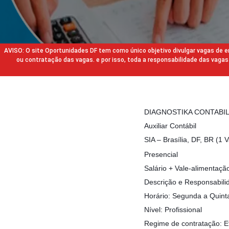
AVISO: O site Oportunidades DF tem como único objetivo divulgar vagas de
ou contratação das vagas. e por isso, toda a responsabilidade das va
DIAGNOSTIKA CONTABI
Auxiliar Contábil
SIA – Brasília, DF, BR (1 
Presencial
Salário + Vale-alimentaçã
Descrição e Responsabili
Horário: Segunda a Quint
Nível: Profissional
Regime de contratação: E