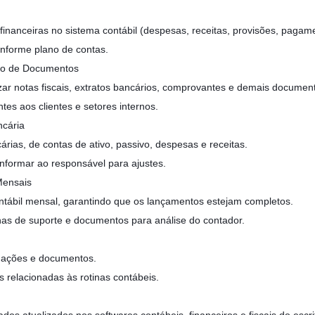
inanceiras no sistema contábil (despesas, receitas, provisões, pagam
onforme plano de contas.
ão de Documentos
izar notas fiscais, extratos bancários, comprovantes e demais documen
ntes aos clientes e setores internos.
ncária
árias, de contas de ativo, passivo, despesas e receitas.
 informar ao responsável para ajustes.
Mensais
ntábil mensal, garantindo que os lançamentos estejam completos.
ilhas de suporte e documentos para análise do contador.
rmações e documentos.
s relacionadas às rotinas contábeis.
ados atualizados nos softwares contábeis, financeiros e fiscais do escri