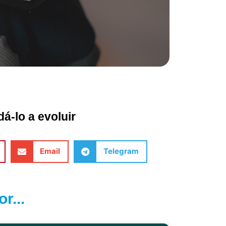
á-lo a evoluir
Email
Telegram
r...