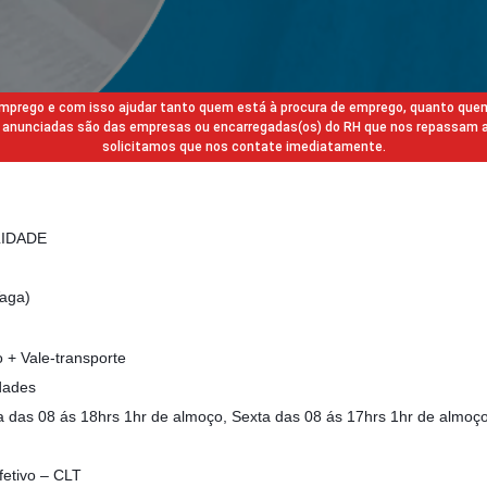
 emprego e com isso ajudar tanto quem está à procura de emprego, quanto que
gas anunciadas são das empresas ou encarregadas(os) do RH que nos repassam 
solicitamos que nos contate imediatamente.
LIDADE
Vaga)
o + Vale-transporte
dades
a das 08 ás 18hrs 1hr de almoço, Sexta das 08 ás 17hrs 1hr de almoç
fetivo – CLT