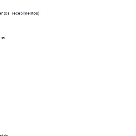
entos, recebimentos).
tos.
tório.