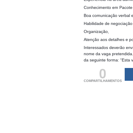
Conhecimento em Pacote 
Boa comunicação verbal e 
Habilidade de negociação
Organização,
Atenção aos detalhes e po
Interessados deverão envi
nome da vaga pretendida.
da seguinte forma: “Esta 
0
COMPARTILHAMENTOS
(adsbygoogle = windo
[]).push({});