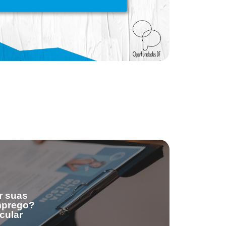
r suas
emprego?
cular