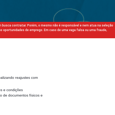
m busca contratar. Porém, o mesmo não é responsável e nem atua na seleção
as oportunidades de emprego. Em caso de uma vaga falsa ou uma fraude,
ealizando reajustes com
es e condições
ão de documentos físicos e