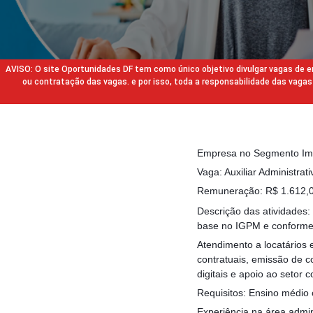
AVISO: O site Oportunidades DF tem como único objetivo divulgar vagas de
ou contratação das vagas. e por isso, toda a responsabilidade das va
Empresa no Segmento Imo
Vaga: Auxiliar Administrat
Remuneração: R$ 1.612,00
Descrição das atividades:
base no IGPM e conforme
Atendimento a locatários 
contratuais, emissão de c
digitais e apoio ao setor c
Requisitos: Ensino médio 
Experiência na área admini