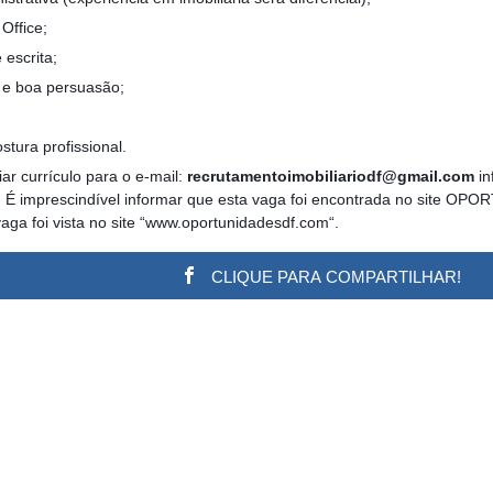
Office;
escrita;
 e boa persuasão;
stura profissional.
ar currículo para o e-mail:
recrutamentoimobiliariodf@gmail.com
in
 É imprescindível informar que esta vaga foi encontrada no site OP
vaga foi vista no site “www.oportunidadesdf.com“.
CLIQUE PARA COMPARTILHAR!
w.adsbygoogle || []).push({}); (adsbygoogle = window.a