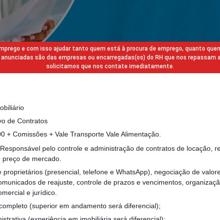
 emprego e com isso ajudar tanto quem está à procura de emprego, quanto que
gas anunciadas são das empresas ou encarregadas(os) do RH que nos repassam 
solicitamos que nos contate imediatamente.
biliário
ivo de Contratos
 + Comissões + Vale Transporte Vale Alimentação.
 Responsável pelo controle e administração de contratos de locação, r
 preço de mercado.
e proprietários (presencial, telefone e WhatsApp), negociação de valor
omunicados de reajuste, controle de prazos e vencimentos, organizaç
omercial e jurídico.
completo (superior em andamento será diferencial);
strativa (experiência em imobiliária será diferencial);