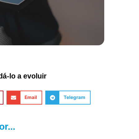
á-lo a evoluir
Email
Telegram
r...