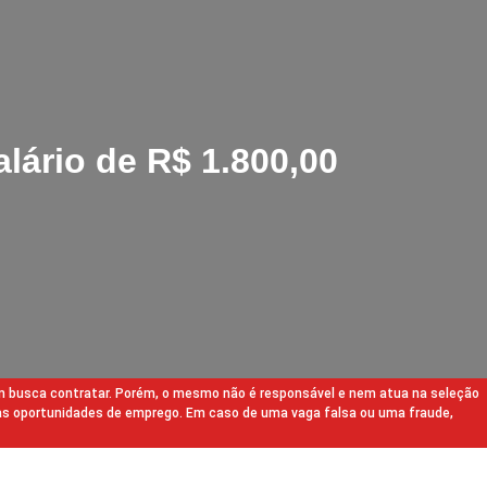
lário de R$ 1.800,00
m busca contratar. Porém, o mesmo não é responsável e nem atua na seleção
as oportunidades de emprego. Em caso de uma vaga falsa ou uma fraude,