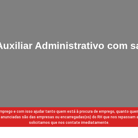
uxiliar Administrativo com sa
 emprego e com isso ajudar tanto quem está à procura de emprego, quanto que
gas anunciadas são das empresas ou encarregadas(os) do RH que nos repassam 
solicitamos que nos contate imediatamente.