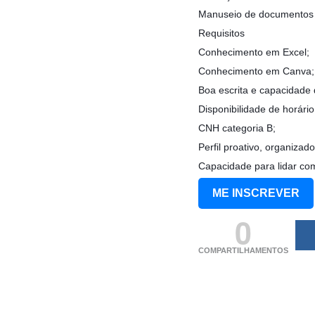
Manuseio de documentos e 
Requisitos
Conhecimento em Excel;
Conhecimento em Canva;
Boa escrita e capacidade d
Disponibilidade de horári
CNH categoria B;
Perfil proativo, organizad
Capacidade para lidar co
ME INSCREVER
0
COMPARTILHAMENTOS
(adsbygoogle = windo
[]).push({});