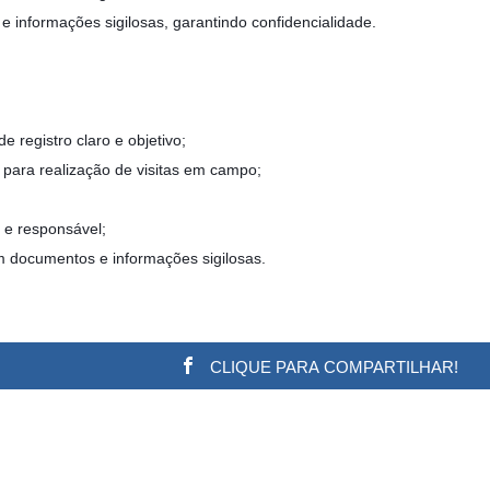
informações sigilosas, garantindo confidencialidade.
e registro claro e objetivo;
o para realização de visitas em campo;
o e responsável;
m documentos e informações sigilosas.
CLIQUE PARA COMPARTILHAR!
w.adsbygoogle || []).push({}); (adsbygoogle = window.a