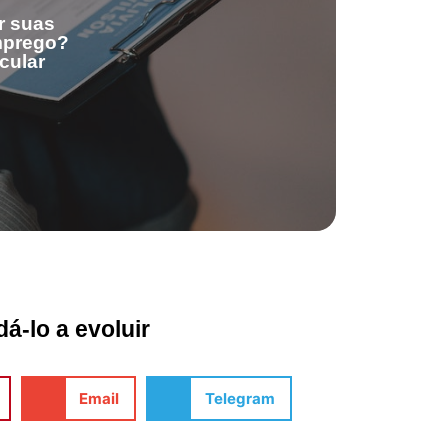
r suas
emprego?
cular
á-lo a evoluir
Email
Telegram