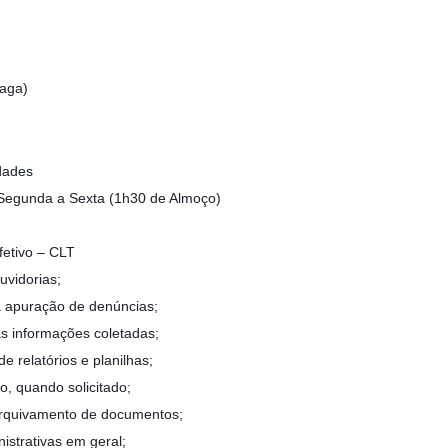
Vaga)
dades
/ Segunda a Sexta (1h30 de Almoço)
fetivo – CLT
uvidorias;
a apuração de denúncias;
s informações coletadas;
e relatórios e planilhas;
, quando solicitado;
arquivamento de documentos;
istrativas em geral;