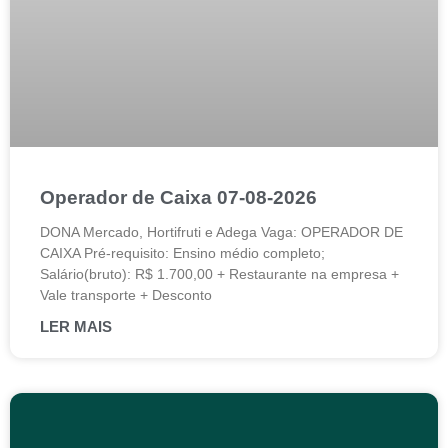
Operador de Caixa 07-08-2026
DONA Mercado, Hortifruti e Adega Vaga: OPERADOR DE
CAIXA Pré-requisito: Ensino médio completo;
Salário(bruto): R$ 1.700,00 + Restaurante na empresa +
Vale transporte + Desconto
LER MAIS