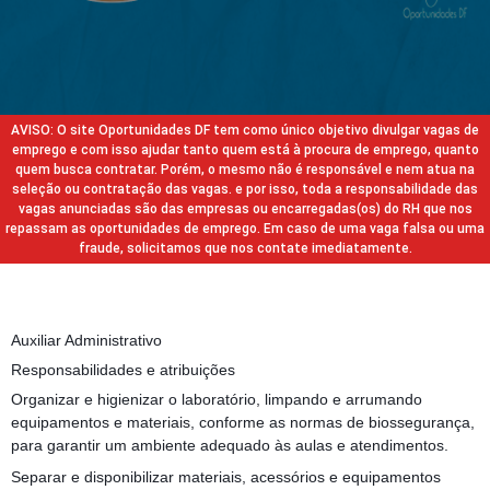
AVISO: O site Oportunidades DF tem como único objetivo divulgar vagas de
emprego e com isso ajudar tanto quem está à procura de emprego, quanto
quem busca contratar. Porém, o mesmo não é responsável e nem atua na
seleção ou contratação das vagas. e por isso, toda a responsabilidade das
vagas anunciadas são das empresas ou encarregadas(os) do RH que nos
repassam as oportunidades de emprego. Em caso de uma vaga falsa ou uma
fraude, solicitamos que nos contate imediatamente.
Auxiliar Administrativo
Responsabilidades e atribuições
Organizar e higienizar o laboratório, limpando e arrumando
equipamentos e materiais, conforme as normas de biossegurança,
para garantir um ambiente adequado às aulas e atendimentos.
Separar e disponibilizar materiais, acessórios e equipamentos