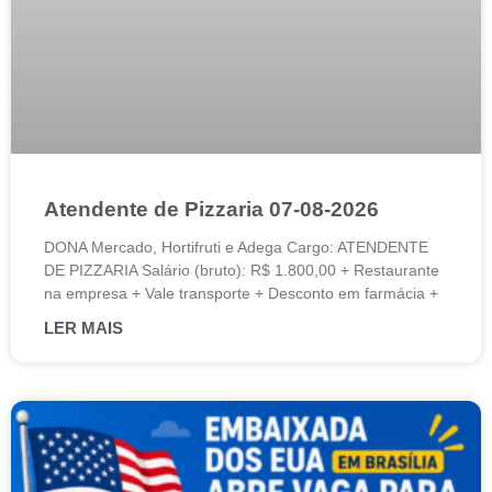
Atendente de Pizzaria 07-08-2026
DONA Mercado, Hortifruti e Adega Cargo: ATENDENTE
DE PIZZARIA Salário (bruto): R$ 1.800,00 + Restaurante
na empresa + Vale transporte + Desconto em farmácia +
LER MAIS