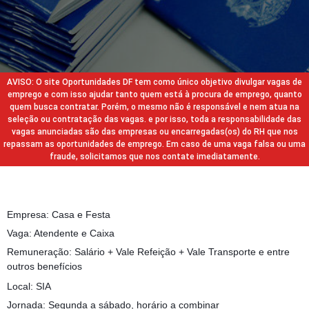
AVISO: O site Oportunidades DF tem como único objetivo divulgar vagas de
emprego e com isso ajudar tanto quem está à procura de emprego, quanto
quem busca contratar. Porém, o mesmo não é responsável e nem atua na
seleção ou contratação das vagas. e por isso, toda a responsabilidade das
vagas anunciadas são das empresas ou encarregadas(os) do RH que nos
repassam as oportunidades de emprego. Em caso de uma vaga falsa ou uma
fraude, solicitamos que nos contate imediatamente.
Empresa: Casa e Festa
Vaga: Atendente e Caixa
Remuneração: Salário + Vale Refeição + Vale Transporte e entre
outros benefícios
Local: SIA
Jornada: Segunda a sábado, horário a combinar