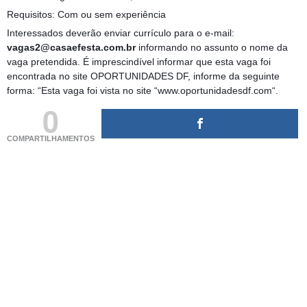
Requisitos: Com ou sem experiência
Interessados deverão enviar currículo para o e-mail:
vagas2@casaefesta.com.br
informando no assunto o nome da
vaga pretendida. É imprescindível informar que esta vaga foi
encontrada no site OPORTUNIDADES DF, informe da seguinte
forma: “Esta vaga foi vista no site “www.oportunidadesdf.com“.
0
COMPARTILHAMENTOS
(adsbygoogle = window.adsbygoogle || []).push({});
(adsbygoogle = window.adsbygoogle || []).push({});