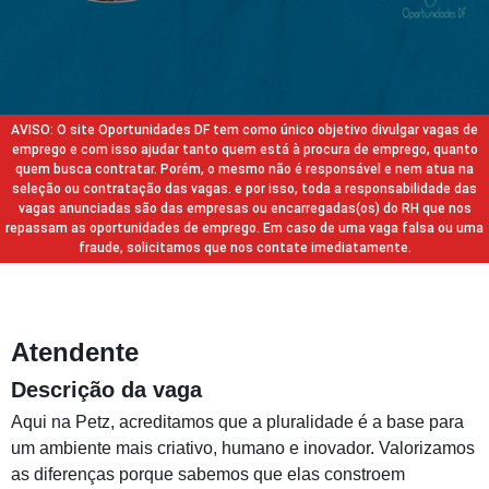
AVISO: O site Oportunidades DF tem como único objetivo divulgar vagas de
emprego e com isso ajudar tanto quem está à procura de emprego, quanto
quem busca contratar. Porém, o mesmo não é responsável e nem atua na
seleção ou contratação das vagas. e por isso, toda a responsabilidade das
vagas anunciadas são das empresas ou encarregadas(os) do RH que nos
repassam as oportunidades de emprego. Em caso de uma vaga falsa ou uma
fraude, solicitamos que nos contate imediatamente.
Atendente
Descrição da vaga
Aqui na Petz, acreditamos que a pluralidade é a base para
um ambiente mais criativo, humano e inovador. Valorizamos
as diferenças porque sabemos que elas constroem