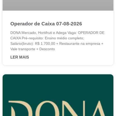
Operador de Caixa 07-08-2026
DONA Mercado, Hortifruti e Adega Vaga: OPERADOR DE
CAIXA Pré-requisito: Ensino médio completo;
Salário(bruto): R$ 1.700,00 + Restaurante na empresa +
Vale transporte + Desconto
LER MAIS