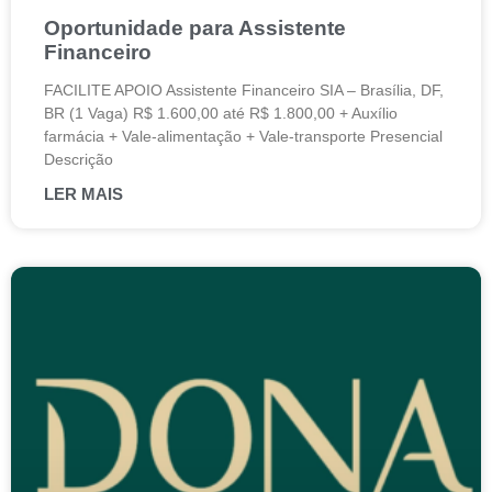
Oportunidade para Assistente
Financeiro
FACILITE APOIO Assistente Financeiro SIA – Brasília, DF,
BR (1 Vaga) R$ 1.600,00 até R$ 1.800,00 + Auxílio
farmácia + Vale-alimentação + Vale-transporte Presencial
Descrição
LER MAIS