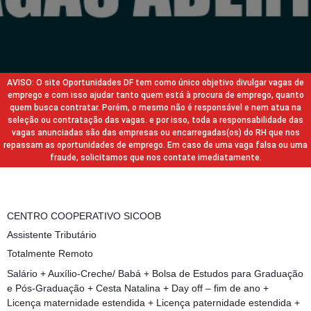
AVISO: O site Oportunidades DF tem como único objetivo divulgar vagas de
emprego e com isso ajudar tanto quem está à procura de emprego, quanto
quem busca contratar. Porém, o mesmo não é responsável e nem atua na
seleção ou contratação das vagas. e por isso, toda a responsabilidade das
vagas anunciadas são das empresas ou encarregadas(os) do RH que nos
repassam as oportunidades de emprego. Em caso de uma vaga falsa ou uma
fraude, solicitamos que nos contate imediatamente.
CENTRO COOPERATIVO SICOOB
Assistente Tributário
Totalmente Remoto
Salário + Auxílio-Creche/ Babá + Bolsa de Estudos para Graduação
e Pós-Graduação + Cesta Natalina + Day off – fim de ano +
Licença maternidade estendida + Licença paternidade estendida +