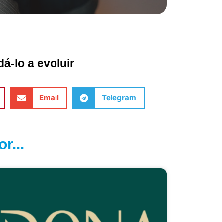
á-lo a evoluir
Email
Telegram
r...