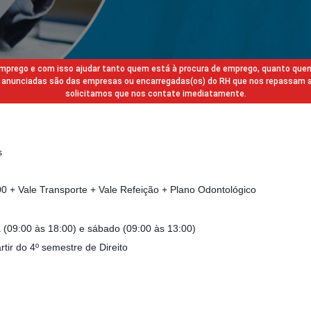
 emprego e com isso ajudar tanto quem está à procura de emprego, quanto que
gas anunciadas são das empresas ou encarregadas(os) do RH que nos repassam 
solicitamos que nos contate imediatamente.
s
 + Vale Transporte + Vale Refeição + Plano Odontológico
 (09:00 às 18:00) e sábado (09:00 às 13:00)
tir do 4º semestre de Direito