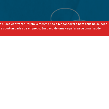
m busca contratar. Porém, o mesmo não é responsável e nem atua na seleção
as oportunidades de emprego. Em caso de uma vaga falsa ou uma fraude,