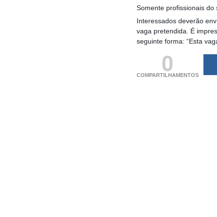
Somente profissionais do 
Interessados deverão envi
vaga pretendida. É impre
seguinte forma: “Esta vag
0
COMPARTILHAMENTOS
(adsbygoogle = windo
[]).push({});