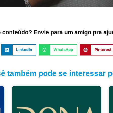
conteúdo? Envie para um amigo pra ajud
LinkedIn
WhatsApp
Pinterest
ê também pode se interessar po