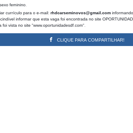
sexo feminino.
ar currículo para o e-mail:
rhdcarseminovos@gmail.com
informando
scindível informar que esta vaga foi encontrada no site OPORTUNIDA
a foi vista no site “www.oportunidadesdf.com“.
CLIQUE PARA COMPARTILHAR!
w.adsbygoogle || []).push({}); (adsbygoogle = window.a