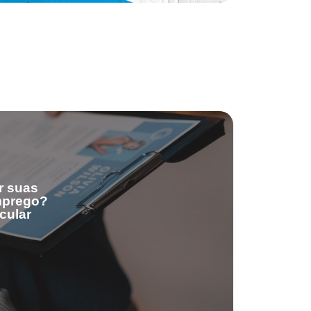
r suas
emprego?
cular