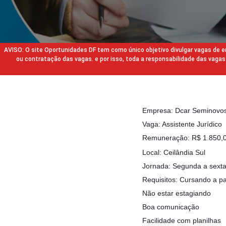
AVISO: O site Oportunidades DF tem como único objetivo divulgar vagas de
ou contratação das vagas. e por isso, toda a responsabilidade das va
Empresa: Dcar Seminovo
Vaga: Assistente Jurídico
Remuneração: R$ 1.850,00
Local: Ceilândia Sul
Jornada: Segunda a sexta
Requisitos: Cursando a par
Não estar estagiando
Boa comunicação
Facilidade com planilhas