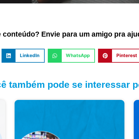
conteúdo? Envie para um amigo pra ajud
LinkedIn
WhatsApp
Pinterest
ê também pode se interessar po