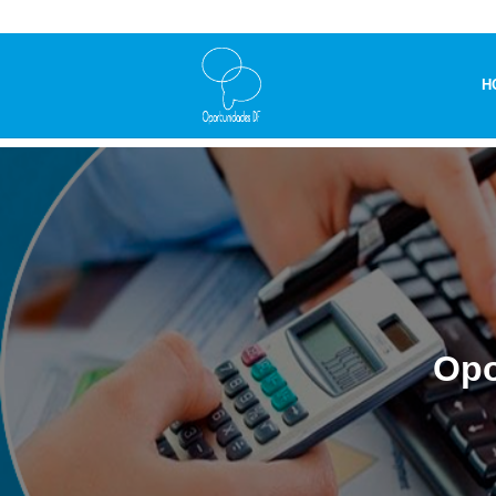
H
Opo