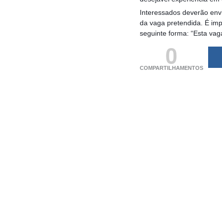
Interessados deverão envi
da vaga pretendida. É im
seguinte forma: “Esta vag
0
COMPARTILHAMENTOS
(adsbygoogle = windo
[]).push({});