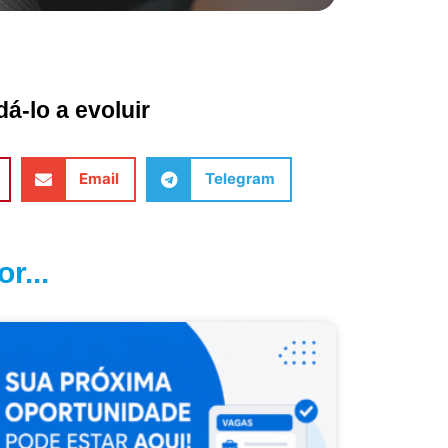
á-lo a evoluir
Email
Telegram
r...