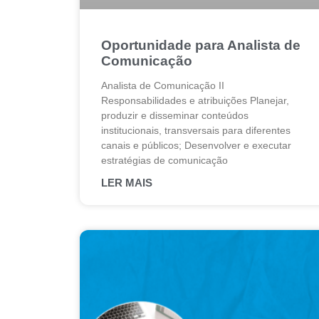
Oportunidade para Analista de
Comunicação
Analista de Comunicação II
Responsabilidades e atribuições Planejar,
produzir e disseminar conteúdos
institucionais, transversais para diferentes
canais e públicos; Desenvolver e executar
estratégias de comunicação
LER MAIS