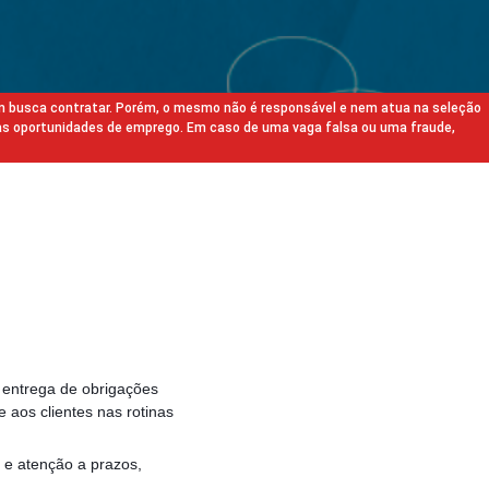
m busca contratar. Porém, o mesmo não é responsável e nem atua na seleção
as oportunidades de emprego. Em caso de uma vaga falsa ou uma fraude,
, entrega de obrigações
e aos clientes nas rotinas
o e atenção a prazos,