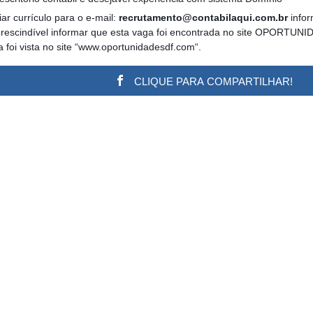
ar currículo para o e-mail:
recrutamento@contabilaqui.com.br
info
prescindível informar que esta vaga foi encontrada no site OPORTUN
a foi vista no site “www.oportunidadesdf.com“.
CLIQUE PARA COMPARTILHAR!
w.adsbygoogle || []).push({}); (adsbygoogle = window.a