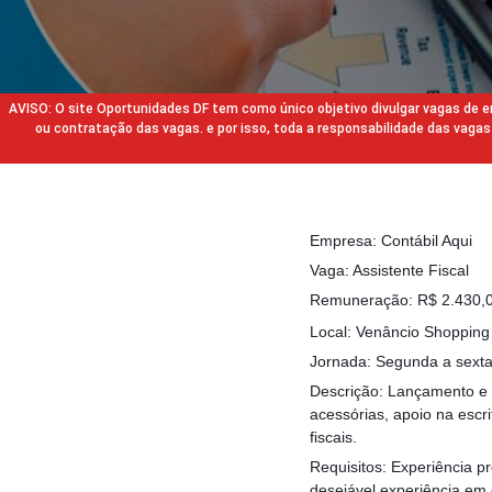
AVISO: O site Oportunidades DF tem como único objetivo divulgar vagas de
ou contratação das vagas. e por isso, toda a responsabilidade das va
Empresa: Contábil Aqui
Vaga: Assistente Fiscal
Remuneração: R$ 2.430,00
Local: Venâncio Shopping
Jornada: Segunda a sexta,
Descrição: Lançamento e c
acessórias, apoio na escri
fiscais.
Requisitos: Experiência pr
desejável experiência em 