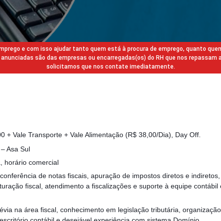
 emprego e com isso ajudar tanto quem está à procura de emprego, quanto que
gas anunciadas são das empresas ou encarregadas(os) do RH que nos repassam 
solicitamos que nos contate imediatamente.
 + Vale Transporte + Vale Alimentação (R$ 38,00/Dia), Day Off.
 – Asa Sul
 horário comercial
onferência de notas fiscais, apuração de impostos diretos e indiretos
turação fiscal, atendimento a fiscalizações e suporte à equipe contábil 
évia na área fiscal, conhecimento em legislação tributária, organizaçã
escritório contábil e desejável experiência com sistema Domínio