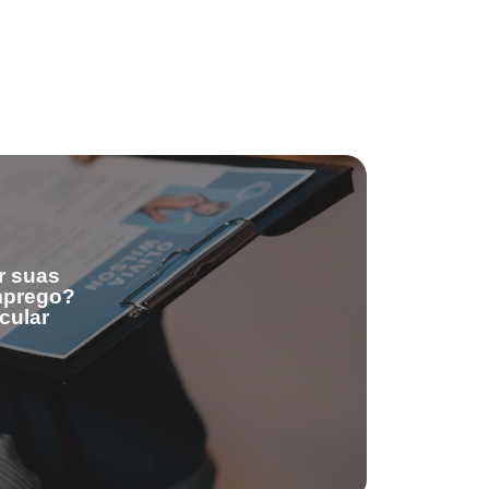
r suas
emprego?
cular