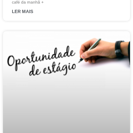
café da manhã +
LER MAIS