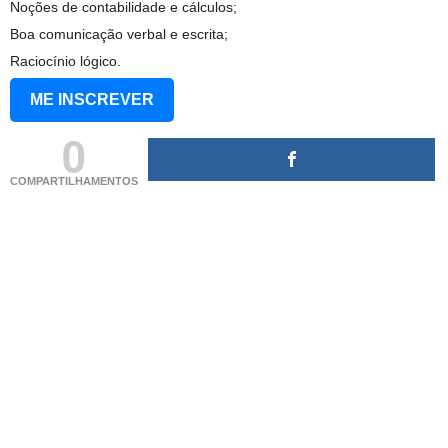
Noções de contabilidade e cálculos;
Boa comunicação verbal e escrita;
Raciocínio lógico.
ME INSCREVER
0
COMPARTILHAMENTOS
(adsbygoogle = window.adsbygoogle || []).push({});
(adsbygoogle = window.adsbygoogle || []).push({});