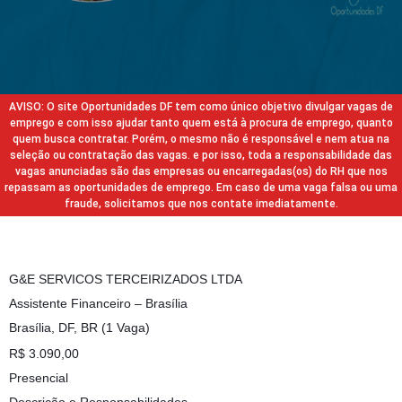
AVISO: O site Oportunidades DF tem como único objetivo divulgar vagas de
emprego e com isso ajudar tanto quem está à procura de emprego, quanto
quem busca contratar. Porém, o mesmo não é responsável e nem atua na
seleção ou contratação das vagas. e por isso, toda a responsabilidade das
vagas anunciadas são das empresas ou encarregadas(os) do RH que nos
repassam as oportunidades de emprego. Em caso de uma vaga falsa ou uma
fraude, solicitamos que nos contate imediatamente.
G&E SERVICOS TERCEIRIZADOS LTDA
Assistente Financeiro – Brasília
Brasília, DF, BR (1 Vaga)
R$ 3.090,00
Presencial