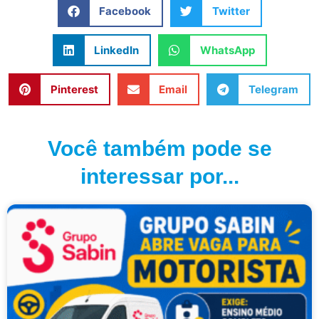
Facebook
Twitter
LinkedIn
WhatsApp
Pinterest
Email
Telegram
Você também pode se
interessar por...