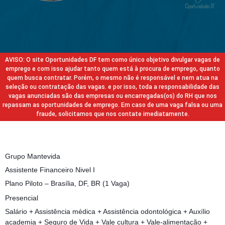
AVISO: O site Oportunidades DF tem como único objetivo divulgar vagas de
emprego e com isso ajudar tanto quem está à procura de emprego, quanto
quem busca contratar. Porém, o mesmo não é responsável e nem atua na
seleção ou contratação das vagas. e por isso, toda a responsabilidade das
vagas anunciadas são das empresas ou encarregadas(os) do RH que nos
repassam as oportunidades de emprego. Em caso de uma vaga falsa ou uma
fraude, solicitamos que nos contate imediatamente.
Grupo Mantevida
Assistente Financeiro Nivel I
Plano Piloto – Brasília, DF, BR (1 Vaga)
Presencial
Salário + Assistência médica + Assistência odontológica + Auxílio
academia + Seguro de Vida + Vale cultura + Vale-alimentação +