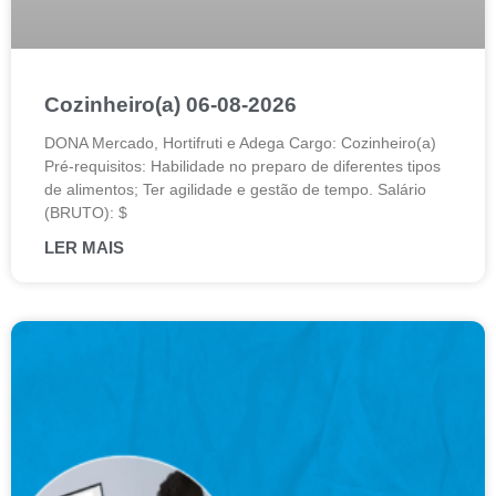
Cozinheiro(a) 06-08-2026
DONA Mercado, Hortifruti e Adega Cargo: Cozinheiro(a)
Pré-requisitos: Habilidade no preparo de diferentes tipos
de alimentos; Ter agilidade e gestão de tempo. Salário
(BRUTO): $
LER MAIS